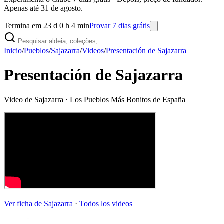
Apenas até 31 de agosto.
Termina em 23 d 0 h 4 min
Provar 7 dias grátis
Inicio
/
Pueblos
/
Sajazarra
/
Videos
/
Presentación de Sajazarra
Presentación de Sajazarra
Video de
Sajazarra
· Los Pueblos Más Bonitos de España
Ver ficha de
Sajazarra
·
Todos los videos