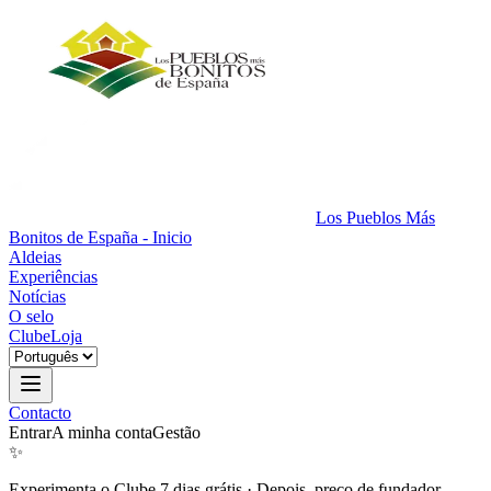
Los Pueblos Más
Bonitos de España - Inicio
Aldeias
Experiências
Notícias
O selo
Clube
Loja
Contacto
Entrar
A minha conta
Gestão
✨
Experimenta o Clube 7 dias grátis
·
Depois, preço de fundador.