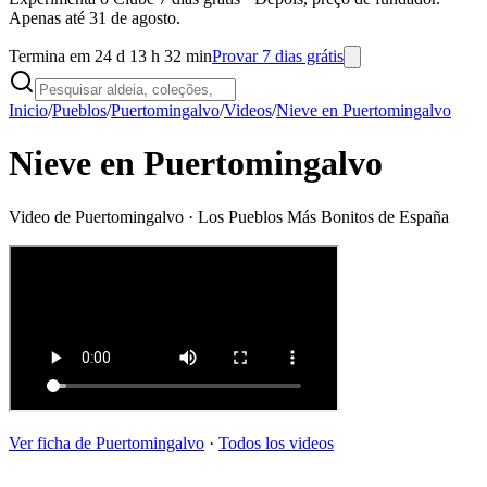
Apenas até 31 de agosto.
Termina em 24 d 13 h 32 min
Provar 7 dias grátis
Inicio
/
Pueblos
/
Puertomingalvo
/
Videos
/
Nieve en Puertomingalvo
Nieve en Puertomingalvo
Video de
Puertomingalvo
· Los Pueblos Más Bonitos de España
Ver ficha de
Puertomingalvo
·
Todos los videos