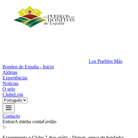
Los Pueblos Más
Bonitos de España - Inicio
Aldeias
Experiências
Notícias
O selo
Clube
Loja
Contacto
Entrar
A minha conta
Gestão
✨
Experimenta o Clube 7 dias grátis
·
Depois, preço de fundador.