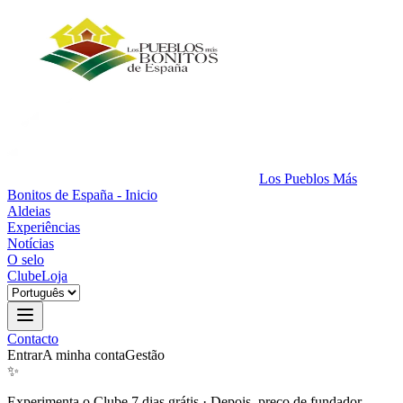
Los Pueblos Más
Bonitos de España - Inicio
Aldeias
Experiências
Notícias
O selo
Clube
Loja
Contacto
Entrar
A minha conta
Gestão
✨
Experimenta o Clube 7 dias grátis
·
Depois, preço de fundador.