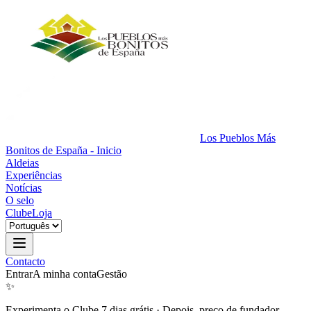
Los Pueblos Más
Bonitos de España - Inicio
Aldeias
Experiências
Notícias
O selo
Clube
Loja
Contacto
Entrar
A minha conta
Gestão
✨
Experimenta o Clube 7 dias grátis
·
Depois, preço de fundador.