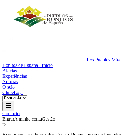
Los Pueblos Más
Bonitos de España - Inicio
Aldeias
Experiências
Notícias
O selo
Clube
Loja
Contacto
Entrar
A minha conta
Gestão
✨
Experimenta o Clube 7 dias grátis
·
Depois, preço de fundador.