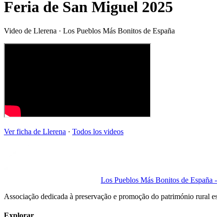
Feria de San Miguel 2025
Video de
Llerena
· Los Pueblos Más Bonitos de España
Ver ficha de
Llerena
·
Todos los videos
Los Pueblos Más Bonitos de España - 
Associação dedicada à preservação e promoção do património rural e
Explorar