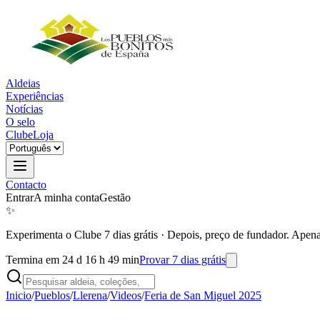
Aldeias
Experiências
Notícias
O selo
Clube
Loja
Contacto
Entrar
A minha conta
Gestão
✨
Experimenta o Clube 7 dias grátis
·
Depois, preço de fundador. Apena
Termina em 24 d 16 h 49 min
Provar 7 dias grátis
Inicio
/
Pueblos
/
Llerena
/
Videos
/
Feria de San Miguel 2025