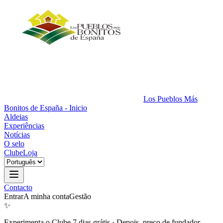
Los Pueblos Más
Bonitos de España - Inicio
Aldeias
Experiências
Notícias
O selo
Clube
Loja
Contacto
Entrar
A minha conta
Gestão
✨
Experimenta o Clube 7 dias grátis
·
Depois, preço de fundador.