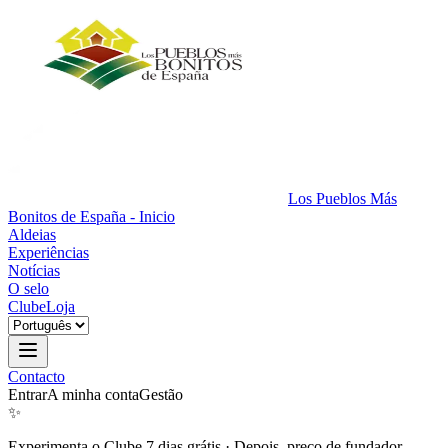
Los Pueblos Más
Bonitos de España - Inicio
Aldeias
Experiências
Notícias
O selo
Clube
Loja
Contacto
Entrar
A minha conta
Gestão
✨
Experimenta o Clube 7 dias grátis
·
Depois, preço de fundador.