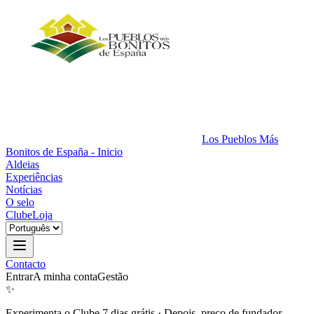
Los Pueblos Más
Bonitos de España - Inicio
Aldeias
Experiências
Notícias
O selo
Clube
Loja
Contacto
Entrar
A minha conta
Gestão
✨
Experimenta o Clube 7 dias grátis
·
Depois, preço de fundador.