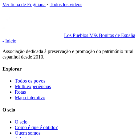
Ver ficha de
Frigiliana
·
Todos los videos
Los Pueblos Más Bonitos de España
- Inicio
Associação dedicada à preservação e promoção do património rural
espanhol desde 2010.
Explorar
Todos os povos
Multi-experiências
Rotas
Mapa interativo
O selo
O selo
Como é que é obtido?
Quem somos