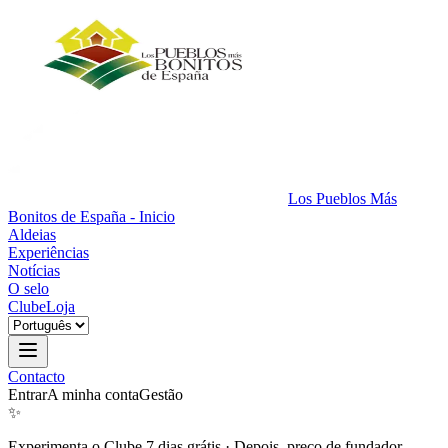
Los Pueblos Más
Bonitos de España - Inicio
Aldeias
Experiências
Notícias
O selo
Clube
Loja
Contacto
Entrar
A minha conta
Gestão
✨
Experimenta o Clube 7 dias grátis
·
Depois, preço de fundador.