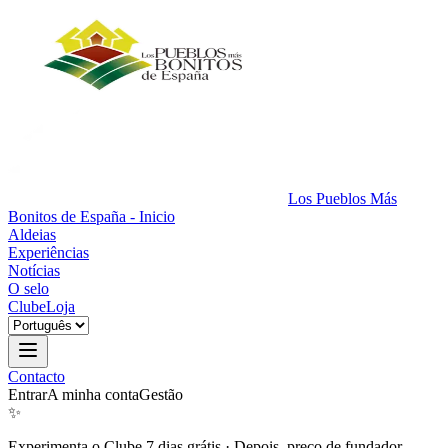
Los Pueblos Más
Bonitos de España - Inicio
Aldeias
Experiências
Notícias
O selo
Clube
Loja
Contacto
Entrar
A minha conta
Gestão
✨
Experimenta o Clube 7 dias grátis
·
Depois, preço de fundador.