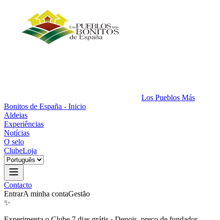
Los Pueblos Más
Bonitos de España - Inicio
Aldeias
Experiências
Notícias
O selo
Clube
Loja
Contacto
Entrar
A minha conta
Gestão
✨
Experimenta o Clube 7 dias grátis
·
Depois, preço de fundador.