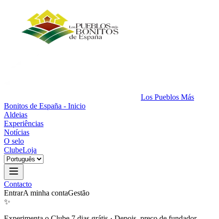
Los Pueblos Más
Bonitos de España - Inicio
Aldeias
Experiências
Notícias
O selo
Clube
Loja
Contacto
Entrar
A minha conta
Gestão
✨
Experimenta o Clube 7 dias grátis
·
Depois, preço de fundador.