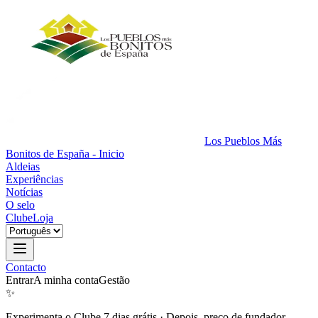
Los Pueblos Más
Bonitos de España - Inicio
Aldeias
Experiências
Notícias
O selo
Clube
Loja
Contacto
Entrar
A minha conta
Gestão
✨
Experimenta o Clube 7 dias grátis
·
Depois, preço de fundador.