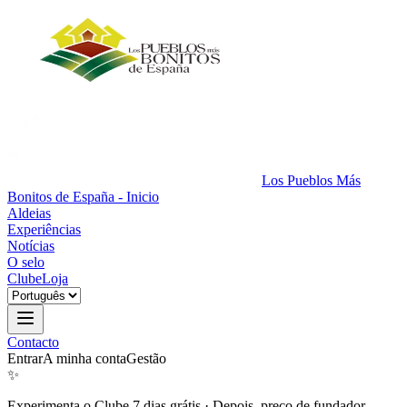
Los Pueblos Más
Bonitos de España - Inicio
Aldeias
Experiências
Notícias
O selo
Clube
Loja
Contacto
Entrar
A minha conta
Gestão
✨
Experimenta o Clube 7 dias grátis
·
Depois, preço de fundador.