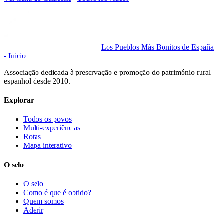
Los Pueblos Más Bonitos de España
- Inicio
Associação dedicada à preservação e promoção do património rural
espanhol desde 2010.
Explorar
Todos os povos
Multi-experiências
Rotas
Mapa interativo
O selo
O selo
Como é que é obtido?
Quem somos
Aderir