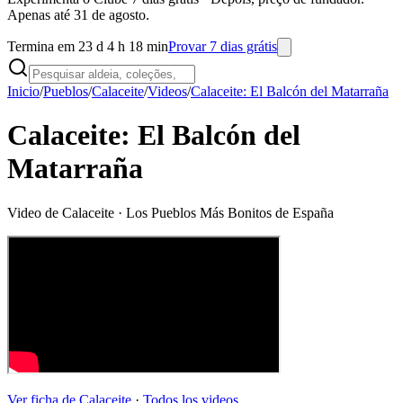
Apenas até 31 de agosto.
Termina em 23 d 4 h 18 min
Provar 7 dias grátis
Inicio
/
Pueblos
/
Calaceite
/
Videos
/
Calaceite: El Balcón del Matarraña
Calaceite: El Balcón del
Matarraña
Video de
Calaceite
· Los Pueblos Más Bonitos de España
Ver ficha de
Calaceite
·
Todos los videos