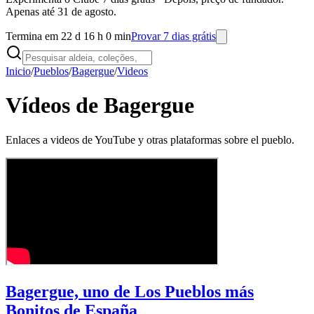
Apenas até 31 de agosto.
Termina em 22 d 16 h 0 min
Provar 7 dias grátis
Inicio
/
Pueblos
/
Bagergue
/
Videos
Vídeos de Bagergue
Enlaces a videos de YouTube y otras plataformas sobre el pueblo.
Bagergue, uno de Los Pueblos más
Bonitos de España