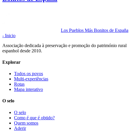
Los Pueblos Más Bonitos de España
- Inicio
Associação dedicada à preservação e promoção do património rural
espanhol desde 2010.
Explorar
Todos os povos
Multi-experiências
Rotas
Mapa interativo
O selo
O selo
Como é que é obtido?
Quem somos
Aderir