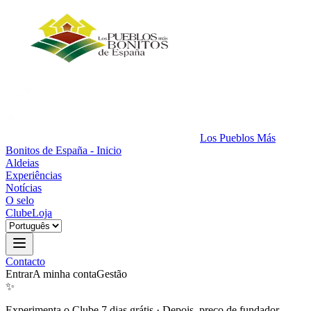
Los Pueblos Más
Bonitos de España - Inicio
Aldeias
Experiências
Notícias
O selo
Clube
Loja
Contacto
Entrar
A minha conta
Gestão
✨
Experimenta o Clube 7 dias grátis
·
Depois, preço de fundador.