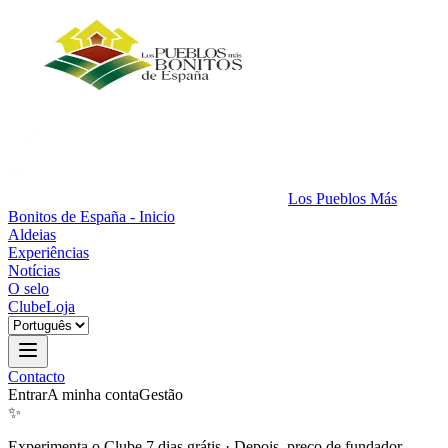
Los Pueblos Más
Bonitos de España - Inicio
Aldeias
Experiências
Notícias
O selo
Clube
Loja
Contacto
Entrar
A minha conta
Gestão
✨
Experimenta o Clube 7 dias grátis
·
Depois, preço de fundador.