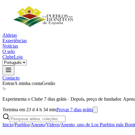
Aldeias
Experiências
Notícias
O selo
Clube
Loja
Contacto
Entrar
A minha conta
Gestão
✨
Experimenta o Clube 7 dias grátis
·
Depois, preço de fundador. Apena
Termina em 23 d 4 h 34 min
Provar 7 dias grátis
Inicio
/
Pueblos
/
Anento
/
Videos
/
Anento, uno de Los Pueblos más Boni