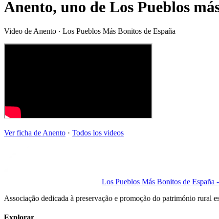
Anento, uno de Los Pueblos más
Video de
Anento
· Los Pueblos Más Bonitos de España
Ver ficha de
Anento
·
Todos los videos
Los Pueblos Más Bonitos de España - 
Associação dedicada à preservação e promoção do património rural e
Explorar