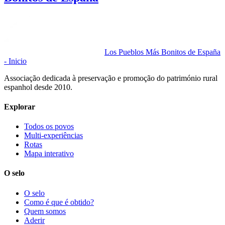
Los Pueblos Más Bonitos de España
- Inicio
Associação dedicada à preservação e promoção do património rural
espanhol desde 2010.
Explorar
Todos os povos
Multi-experiências
Rotas
Mapa interativo
O selo
O selo
Como é que é obtido?
Quem somos
Aderir