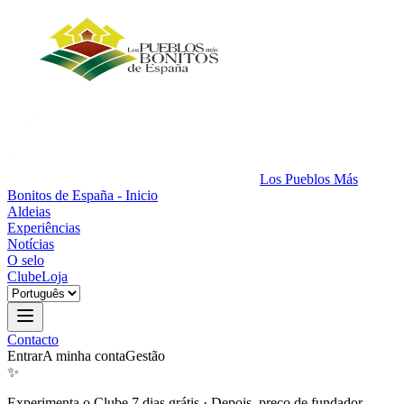
Los Pueblos Más
Bonitos de España - Inicio
Aldeias
Experiências
Notícias
O selo
Clube
Loja
Contacto
Entrar
A minha conta
Gestão
✨
Experimenta o Clube 7 dias grátis
·
Depois, preço de fundador.