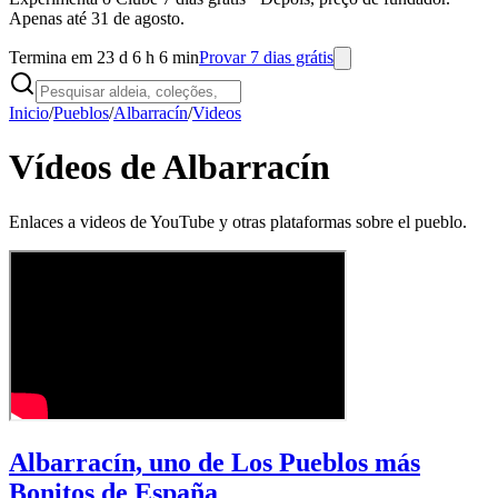
Apenas até 31 de agosto.
Termina em 23 d 6 h 6 min
Provar 7 dias grátis
Inicio
/
Pueblos
/
Albarracín
/
Videos
Vídeos de Albarracín
Enlaces a videos de YouTube y otras plataformas sobre el pueblo.
Albarracín, uno de Los Pueblos más
Bonitos de España