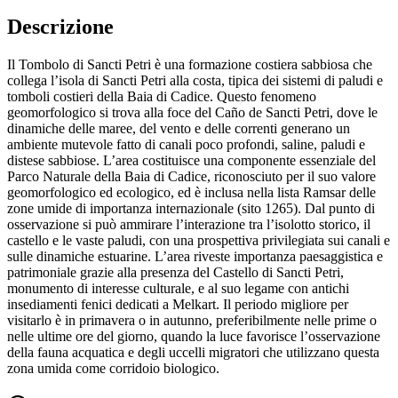
Descrizione
Il Tombolo di Sancti Petri è una formazione costiera sabbiosa che
collega l’isola di Sancti Petri alla costa, tipica dei sistemi di paludi e
tomboli costieri della Baia di Cadice. Questo fenomeno
geomorfologico si trova alla foce del Caño de Sancti Petri, dove le
dinamiche delle maree, del vento e delle correnti generano un
ambiente mutevole fatto di canali poco profondi, saline, paludi e
distese sabbiose. L’area costituisce una componente essenziale del
Parco Naturale della Baia di Cadice, riconosciuto per il suo valore
geomorfologico ed ecologico, ed è inclusa nella lista Ramsar delle
zone umide di importanza internazionale (sito 1265). Dal punto di
osservazione si può ammirare l’interazione tra l’isolotto storico, il
castello e le vaste paludi, con una prospettiva privilegiata sui canali e
sulle dinamiche estuarine. L’area riveste importanza paesaggistica e
patrimoniale grazie alla presenza del Castello di Sancti Petri,
monumento di interesse culturale, e al suo legame con antichi
insediamenti fenici dedicati a Melkart. Il periodo migliore per
visitarlo è in primavera o in autunno, preferibilmente nelle prime o
nelle ultime ore del giorno, quando la luce favorisce l’osservazione
della fauna acquatica e degli uccelli migratori che utilizzano questa
zona umida come corridoio biologico.