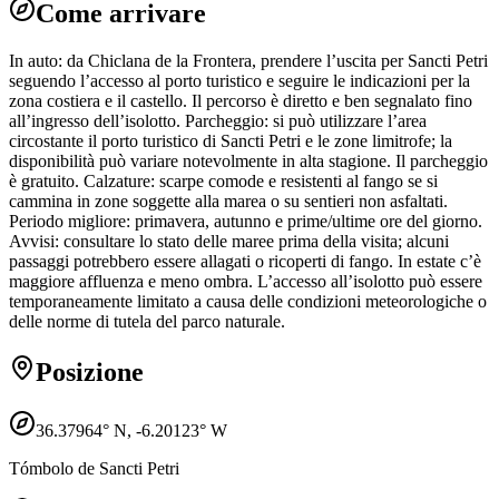
Come arrivare
In auto: da Chiclana de la Frontera, prendere l’uscita per Sancti Petri
seguendo l’accesso al porto turistico e seguire le indicazioni per la
zona costiera e il castello. Il percorso è diretto e ben segnalato fino
all’ingresso dell’isolotto. Parcheggio: si può utilizzare l’area
circostante il porto turistico di Sancti Petri e le zone limitrofe; la
disponibilità può variare notevolmente in alta stagione. Il parcheggio
è gratuito. Calzature: scarpe comode e resistenti al fango se si
cammina in zone soggette alla marea o su sentieri non asfaltati.
Periodo migliore: primavera, autunno e prime/ultime ore del giorno.
Avvisi: consultare lo stato delle maree prima della visita; alcuni
passaggi potrebbero essere allagati o ricoperti di fango. In estate c’è
maggiore affluenza e meno ombra. L’accesso all’isolotto può essere
temporaneamente limitato a causa delle condizioni meteorologiche o
delle norme di tutela del parco naturale.
Posizione
36.37964
° N,
-6.20123
° W
Tómbolo de Sancti Petri