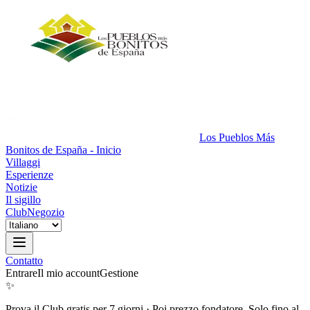
Los Pueblos Más
Bonitos de España - Inicio
Villaggi
Esperienze
Notizie
Il sigillo
Club
Negozio
Contatto
Entrare
Il mio account
Gestione
✨
Prova il Club gratis per 7 giorni
·
Poi prezzo fondatore. Solo fino al