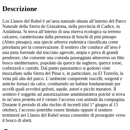
Descrizione
Los Llanos del Rabel è un’area naturale situata all’interno del Parco
Naturale della Sierra de Grazalema, nella provincia di Cadice, in
Andalusia. Si trova all’interno di una riserva ecologica su terreno
calcareo, caratterizzata dalla presenza di boschi di pini pinsapo
(Abies pinsapo), una specie arborea endemica classificata come
prioritaria per la conservazione. Il sentiero che conduce all’area è
una pista forestale dal tracciato agevole, ampia e priva di grandi
pendenze, che consente una comoda passeggiata attraverso un fitto
bosco mediterraneo, popolato da querce da sughero, querce rosse,
corbezzoli e carrubi. Dal punto panoramico si godono viste
mozzafiato sulla Sierra del Pinar e, in particolare, su El Torreón, la
vetta più alta del parco. L’ambiente comprende ruscelli, sorgenti e
antiche fornaci da calce, costituendo un habitat fondamentale per
uccelli quali avvoltoi grifoni, aquile, astori e picchi muratori. Il
sentiero è soggetto ad autorizzazione amministrativa poiché si trova
in un’area protetta ed è vietato l’accesso con animali da compagnia.
Durante il periodo di alto rischio di incendi (dal 1° giugno al 15
ottobre), l’accesso potrebbe essere limitato oppure il sentiero
terminerà nei Llanos del Rabel senza consentire di proseguire verso
il bosco di abeti.