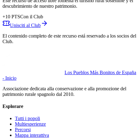
Este recurso de acceso libre fomenta el turismo rural sostenible y el
descubrimiento de nuestro patrimonio.
+
10
PTS
Con il Club
Unisciti al Club
El contenido completo de este recurso está reservado a los socios del
Club.
Los Pueblos Más Bonitos de España
- Inicio
Associazione dedicata alla conservazione e alla promozione del
patrimonio rurale spagnolo dal 2010.
Esplorare
Tutti i popoli
Multiesperienze
Percorsi
Mappa interattiva