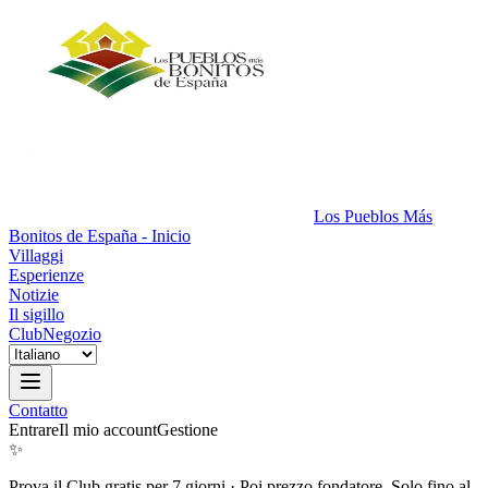
Los Pueblos Más
Bonitos de España - Inicio
Villaggi
Esperienze
Notizie
Il sigillo
Club
Negozio
Contatto
Entrare
Il mio account
Gestione
✨
Prova il Club gratis per 7 giorni
·
Poi prezzo fondatore. Solo fino al