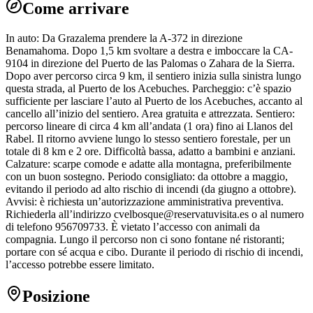
Come arrivare
In auto: Da Grazalema prendere la A-372 in direzione
Benamahoma. Dopo 1,5 km svoltare a destra e imboccare la CA-
9104 in direzione del Puerto de las Palomas o Zahara de la Sierra.
Dopo aver percorso circa 9 km, il sentiero inizia sulla sinistra lungo
questa strada, al Puerto de los Acebuches. Parcheggio: c’è spazio
sufficiente per lasciare l’auto al Puerto de los Acebuches, accanto al
cancello all’inizio del sentiero. Area gratuita e attrezzata. Sentiero:
percorso lineare di circa 4 km all’andata (1 ora) fino ai Llanos del
Rabel. Il ritorno avviene lungo lo stesso sentiero forestale, per un
totale di 8 km e 2 ore. Difficoltà bassa, adatto a bambini e anziani.
Calzature: scarpe comode e adatte alla montagna, preferibilmente
con un buon sostegno. Periodo consigliato: da ottobre a maggio,
evitando il periodo ad alto rischio di incendi (da giugno a ottobre).
Avvisi: è richiesta un’autorizzazione amministrativa preventiva.
Richiederla all’indirizzo cvelbosque@reservatuvisita.es o al numero
di telefono 956709733. È vietato l’accesso con animali da
compagnia. Lungo il percorso non ci sono fontane né ristoranti;
portare con sé acqua e cibo. Durante il periodo di rischio di incendi,
l’accesso potrebbe essere limitato.
Posizione