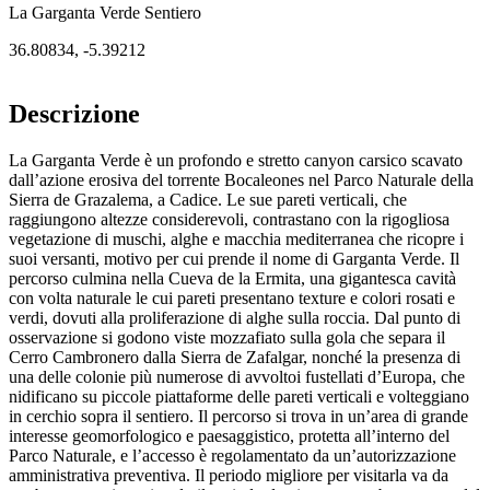
La Garganta Verde Sentiero
36.80834
,
-5.39212
Descrizione
La Garganta Verde è un profondo e stretto canyon carsico scavato
dall’azione erosiva del torrente Bocaleones nel Parco Naturale della
Sierra de Grazalema, a Cadice. Le sue pareti verticali, che
raggiungono altezze considerevoli, contrastano con la rigogliosa
vegetazione di muschi, alghe e macchia mediterranea che ricopre i
suoi versanti, motivo per cui prende il nome di Garganta Verde. Il
percorso culmina nella Cueva de la Ermita, una gigantesca cavità
con volta naturale le cui pareti presentano texture e colori rosati e
verdi, dovuti alla proliferazione di alghe sulla roccia. Dal punto di
osservazione si godono viste mozzafiato sulla gola che separa il
Cerro Cambronero dalla Sierra de Zafalgar, nonché la presenza di
una delle colonie più numerose di avvoltoi fustellati d’Europa, che
nidificano su piccole piattaforme delle pareti verticali e volteggiano
in cerchio sopra il sentiero. Il percorso si trova in un’area di grande
interesse geomorfologico e paesaggistico, protetta all’interno del
Parco Naturale, e l’accesso è regolamentato da un’autorizzazione
amministrativa preventiva. Il periodo migliore per visitarla va da