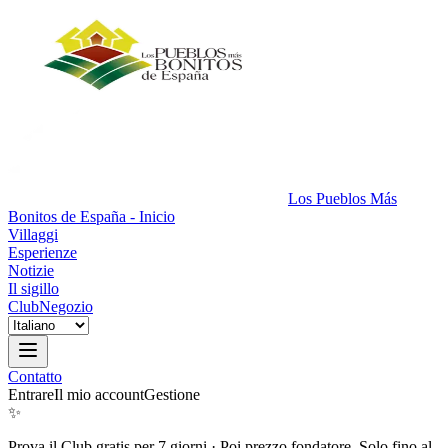
Los Pueblos Más
Bonitos de España - Inicio
Villaggi
Esperienze
Notizie
Il sigillo
Club
Negozio
Contatto
Entrare
Il mio account
Gestione
✨
Prova il Club gratis per 7 giorni
·
Poi prezzo fondatore. Solo fino al