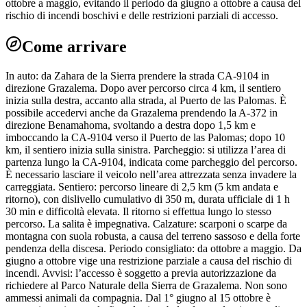
ottobre a maggio, evitando il periodo da giugno a ottobre a causa del
rischio di incendi boschivi e delle restrizioni parziali di accesso.
Come arrivare
In auto: da Zahara de la Sierra prendere la strada CA-9104 in
direzione Grazalema. Dopo aver percorso circa 4 km, il sentiero
inizia sulla destra, accanto alla strada, al Puerto de las Palomas. È
possibile accedervi anche da Grazalema prendendo la A-372 in
direzione Benamahoma, svoltando a destra dopo 1,5 km e
imboccando la CA-9104 verso il Puerto de las Palomas; dopo 10
km, il sentiero inizia sulla sinistra. Parcheggio: si utilizza l’area di
partenza lungo la CA-9104, indicata come parcheggio del percorso.
È necessario lasciare il veicolo nell’area attrezzata senza invadere la
carreggiata. Sentiero: percorso lineare di 2,5 km (5 km andata e
ritorno), con dislivello cumulativo di 350 m, durata ufficiale di 1 h
30 min e difficoltà elevata. Il ritorno si effettua lungo lo stesso
percorso. La salita è impegnativa. Calzature: scarponi o scarpe da
montagna con suola robusta, a causa del terreno sassoso e della forte
pendenza della discesa. Periodo consigliato: da ottobre a maggio. Da
giugno a ottobre vige una restrizione parziale a causa del rischio di
incendi. Avvisi: l’accesso è soggetto a previa autorizzazione da
richiedere al Parco Naturale della Sierra de Grazalema. Non sono
ammessi animali da compagnia. Dal 1° giugno al 15 ottobre è