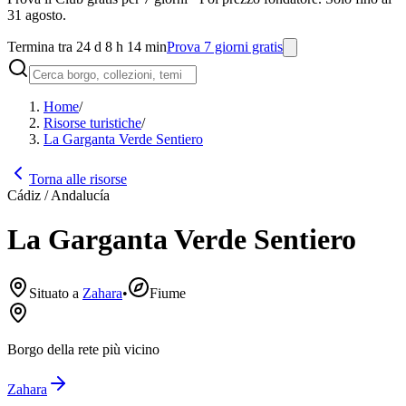
31 agosto.
Termina tra 24 d 8 h 14 min
Prova 7 giorni gratis
Home
/
Risorse turistiche
/
La Garganta Verde Sentiero
Torna alle risorse
Cádiz / Andalucía
La Garganta Verde Sentiero
Situato a
Zahara
•
Fiume
Borgo della rete più vicino
Zahara