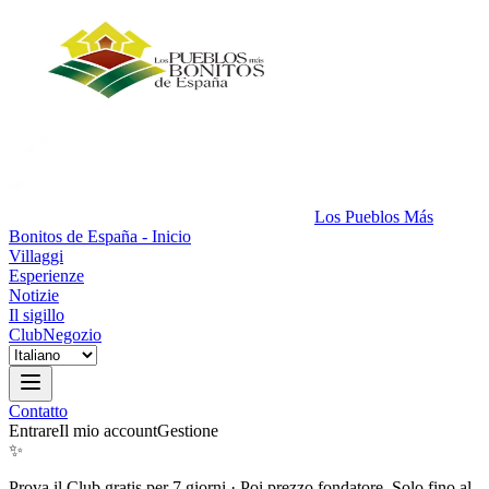
Los Pueblos Más
Bonitos de España - Inicio
Villaggi
Esperienze
Notizie
Il sigillo
Club
Negozio
Contatto
Entrare
Il mio account
Gestione
✨
Prova il Club gratis per 7 giorni
·
Poi prezzo fondatore. Solo fino al