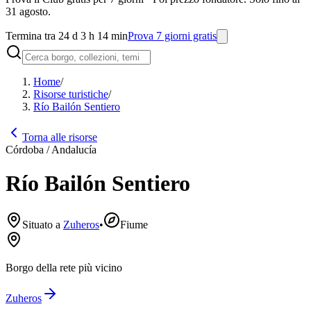
31 agosto.
Termina tra 24 d 3 h 14 min
Prova 7 giorni gratis
Home
/
Risorse turistiche
/
Río Bailón Sentiero
Torna alle risorse
Córdoba / Andalucía
Río Bailón Sentiero
Situato a
Zuheros
•
Fiume
Borgo della rete più vicino
Zuheros