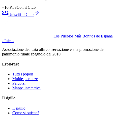
+
10
PTS
Con il Club
Unisciti al Club
Los Pueblos Más Bonitos de España
- Inicio
Associazione dedicata alla conservazione e alla promozione del
patrimonio rurale spagnolo dal 2010.
Esplorare
Tutti i popoli
Multiesperienze
Percorsi
Mappa interattiva
Il sigillo
Il sigillo
Come si ottiene?