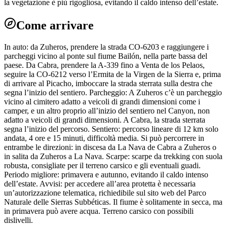
la vegetazione è più rigogliosa, evitando il caldo intenso dell’estate.
Come arrivare
In auto: da Zuheros, prendere la strada CO-6203 e raggiungere i
parcheggi vicino al ponte sul fiume Bailón, nella parte bassa del
paese. Da Cabra, prendere la A-339 fino a Venta de los Pelaos,
seguire la CO-6212 verso l’Ermita de la Virgen de la Sierra e, prima
di arrivare al Picacho, imboccare la strada sterrata sulla destra che
segna l’inizio del sentiero. Parcheggio: A Zuheros c’è un parcheggio
vicino al cimitero adatto a veicoli di grandi dimensioni come i
camper, e un altro proprio all’inizio del sentiero nel Canyon, non
adatto a veicoli di grandi dimensioni. A Cabra, la strada sterrata
segna l’inizio del percorso. Sentiero: percorso lineare di 12 km solo
andata, 4 ore e 15 minuti, difficoltà media. Si può percorrere in
entrambe le direzioni: in discesa da La Nava de Cabra a Zuheros o
in salita da Zuheros a La Nava. Scarpe: scarpe da trekking con suola
robusta, consigliate per il terreno carsico e gli eventuali guadi.
Periodo migliore: primavera e autunno, evitando il caldo intenso
dell’estate. Avvisi: per accedere all’area protetta è necessaria
un’autorizzazione telematica, richiedibile sul sito web del Parco
Naturale delle Sierras Subbéticas. Il fiume è solitamente in secca, ma
in primavera può avere acqua. Terreno carsico con possibili
dislivelli.