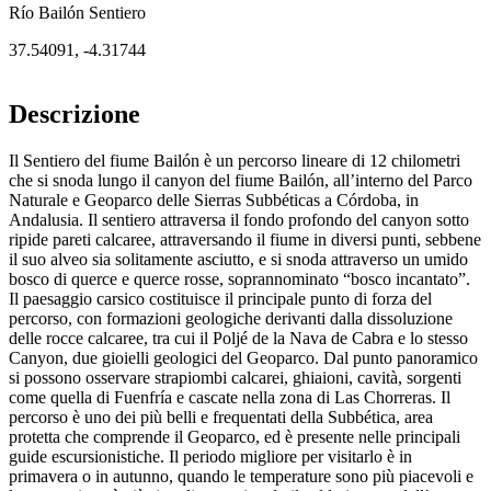
Río Bailón Sentiero
37.54091
,
-4.31744
Descrizione
Il Sentiero del fiume Bailón è un percorso lineare di 12 chilometri
che si snoda lungo il canyon del fiume Bailón, all’interno del Parco
Naturale e Geoparco delle Sierras Subbéticas a Córdoba, in
Andalusia. Il sentiero attraversa il fondo profondo del canyon sotto
ripide pareti calcaree, attraversando il fiume in diversi punti, sebbene
il suo alveo sia solitamente asciutto, e si snoda attraverso un umido
bosco di querce e querce rosse, soprannominato “bosco incantato”.
Il paesaggio carsico costituisce il principale punto di forza del
percorso, con formazioni geologiche derivanti dalla dissoluzione
delle rocce calcaree, tra cui il Poljé de la Nava de Cabra e lo stesso
Canyon, due gioielli geologici del Geoparco. Dal punto panoramico
si possono osservare strapiombi calcarei, ghiaioni, cavità, sorgenti
come quella di Fuenfría e cascate nella zona di Las Chorreras. Il
percorso è uno dei più belli e frequentati della Subbética, area
protetta che comprende il Geoparco, ed è presente nelle principali
guide escursionistiche. Il periodo migliore per visitarlo è in
primavera o in autunno, quando le temperature sono più piacevoli e