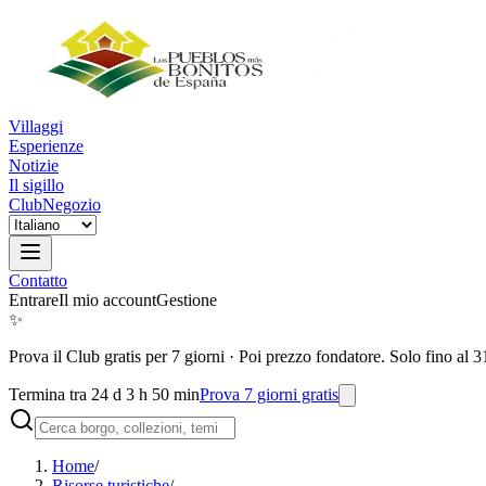
Villaggi
Esperienze
Notizie
Il sigillo
Club
Negozio
Contatto
Entrare
Il mio account
Gestione
✨
Prova il Club gratis per 7 giorni
·
Poi prezzo fondatore. Solo fino al 3
Termina tra 24 d 3 h 50 min
Prova 7 giorni gratis
Home
/
Risorse turistiche
/