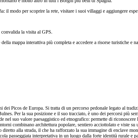
rioritario e molto altro in tutti i Borghi più belli di Spagna.
 il modo per scoprire la rete, visitare i suoi villaggi e aggiungere esp
i convalida la visita al GPS.
 della mappa interattiva più completa e accedere a risorse turistiche e nat
dei Picos de Europa. Si tratta di un percorso pedonale legato al tradizio
ulnes. Per la sua posizione e il suo tracciato, è uno dei percorsi più sem
e nel suo valore paesaggistico ed etnografico: permette di riconoscere la 
ntorni combinano architettura popolare, sentiero acciottolato e viste su u
 diretto alla strada, il che ha rafforzato la sua immagine di enclave mont
ccola passeggiata interpretativa in un luogo dalla forte identità rurale e p