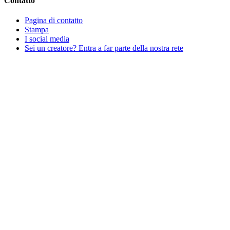
Contatto
Pagina di contatto
Stampa
I social media
Sei un creatore? Entra a far parte della nostra rete