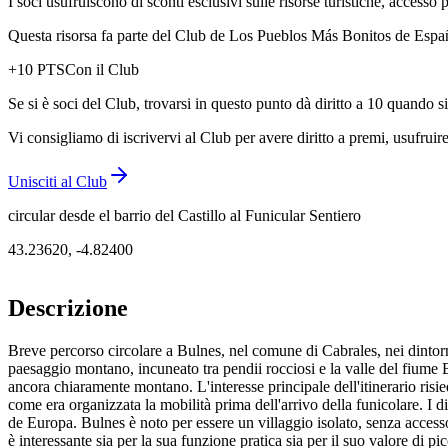
I soci usufruiscono di sconti esclusivi sulle risorse turistiche, accesso p
Questa risorsa fa parte del Club de Los Pueblos Más Bonitos de España:
+
10
PTS
Con il Club
Se si è soci del Club, trovarsi in questo punto dà diritto a 10 quando s
Vi consigliamo di iscrivervi al Club per avere diritto a premi, usufruire
Unisciti al Club
circular desde el barrio del Castillo al Funicular Sentiero
43.23620
,
-4.82400
Descrizione
Breve percorso circolare a Bulnes, nel comune di Cabrales, nei dintorni 
paesaggio montano, incuneato tra pendii rocciosi e la valle del fiume B
ancora chiaramente montano. L'interesse principale dell'itinerario risied
come era organizzata la mobilità prima dell'arrivo della funicolare. I di
de Europa. Bulnes è noto per essere un villaggio isolato, senza accesso
è interessante sia per la sua funzione pratica sia per il suo valore di pi