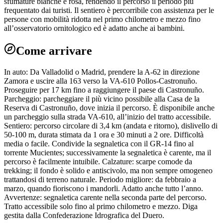
sfumature bianche e rosa, rendendo il percorso il periodo più
frequentato dai turisti. Il sentiero è percorribile con assistenza per le
persone con mobilità ridotta nel primo chilometro e mezzo fino
all’osservatorio ornitologico ed è adatto anche ai bambini.
Come arrivare
In auto: Da Valladolid o Madrid, prendere la A-62 in direzione
Zamora e uscire alla 163 verso la VA-610 Pollos-Castronuño.
Proseguire per 17 km fino a raggiungere il paese di Castronuño.
Parcheggio: parcheggiare il più vicino possibile alla Casa de la
Reserva di Castronuño, dove inizia il percorso. È disponibile anche
un parcheggio sulla strada VA-610, all’inizio del tratto accessibile.
Sentiero: percorso circolare di 3,4 km (andata e ritorno), dislivello di
50-100 m, durata stimata da 1 ora e 30 minuti a 2 ore. Difficoltà
media o facile. Condivide la segnaletica con il GR-14 fino al
torrente Mucientes; successivamente la segnaletica è carente, ma il
percorso è facilmente intuibile. Calzature: scarpe comode da
trekking; il fondo è solido e antiscivolo, ma non sempre omogeneo
trattandosi di terreno naturale. Periodo migliore: da febbraio a
marzo, quando fioriscono i mandorli. Adatto anche tutto l’anno.
Avvertenze: segnaletica carente nella seconda parte del percorso.
Tratto accessibile solo fino al primo chilometro e mezzo. Diga
gestita dalla Confederazione Idrografica del Duero.