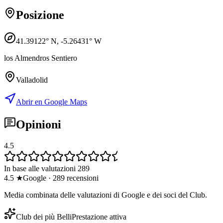
Posizione
41.39122
° N,
-5.26431
° W
los Almendros Sentiero
Valladolid
Abrir en Google Maps
Opinioni
4.5
In base alle valutazioni 289
4.5
★
Google
·
289
recensioni
Media combinata delle valutazioni di Google e dei soci del Club.
Club dei più Belli
Prestazione attiva