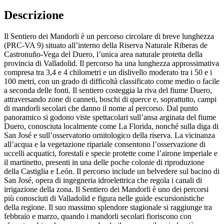
Descrizione
Il Sentiero dei Mandorli è un percorso circolare di breve lunghezza
(PRC-VA 9) situato all’interno della Riserva Naturale Riberas de
Castronuño-Vega del Duero, l’unica area naturale protetta della
provincia di Valladolid. Il percorso ha una lunghezza approssimativa
compresa tra 3,4 e 4 chilometri e un dislivello moderato tra i 50 e i
100 metri, con un grado di difficoltà classificato come medio o facile
a seconda delle fonti. Il sentiero costeggia la riva del fiume Duero,
attraversando zone di canneti, boschi di querce e, soprattutto, campi
di mandorli secolari che danno il nome al percorso. Dal punto
panoramico si godono viste spettacolari sull’ansa arginata del fiume
Duero, conosciuta localmente come La Florida, nonché sulla diga di
San José e sull’osservatorio ornitologico della riserva. La vicinanza
all’acqua e la vegetazione ripariale consentono l’osservazione di
uccelli acquatici, forestali e specie protette come l’airone imperiale e
il martinetto, presenti in una delle poche colonie di riproduzione
della Castiglia e León. Il percorso include un belvedere sul bacino di
San José, opera di ingegneria idroelettrica che regola i canali di
irrigazione della zona. Il Sentiero dei Mandorli è uno dei percorsi
più conosciuti di Valladolid e figura nelle guide escursionistiche
della regione. Il suo massimo splendore stagionale si raggiunge tra
febbraio e marzo, quando i mandorli secolari fioriscono con