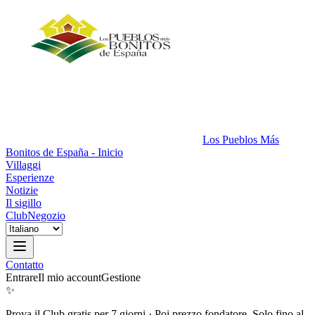
Los Pueblos Más
Bonitos de España - Inicio
Villaggi
Esperienze
Notizie
Il sigillo
Club
Negozio
Contatto
Entrare
Il mio account
Gestione
✨
Prova il Club gratis per 7 giorni
·
Poi prezzo fondatore. Solo fino al