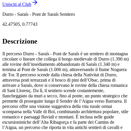
Unisciti al Club
Durro - Saraís - Pont de Saraís Sentiero
42.47505
,
0.77743
Descrizione
Il percorso Durro - Saraís - Pont de Saraís è un sentiero di montagna
circolare o lineare che collega il borgo medievale di Durro (1.390 m)
alle rovine dell’insediamento abbandonato di Saraís (1.340 m) e
termina al Pont de Saraís (1.006 m), attraversando il fiume Noguera
de Tor. Il percorso scende dalla chiesa della Nativitat di Durro,
attraversa prati terrazzati e il bosco di pini dell’Obac, prima di
arrivare a Saraís, dove si conservano le rovine della chiesa romanica
di Sant Llorenç. Da lì, il sentiero scende costantemente,
fiancheggiato da muri a secco, fino al ponte, un punto strategico che
permette di proseguire lungo il Sender de l’Aigua verso Barruera. Il
percorso offre una visione suggestiva della vita rurale ormai
scomparsa nella Valle di Boí, combinando architettura popolare, stile
romanico e paesaggi fluviali e montani. È inclusa nelle guide
escursionistiche dell’Alta Ribagorça e fa parte dei Camins de
l’Aigua, un percorso che riporta in vita antichi sentieri di cavalli e