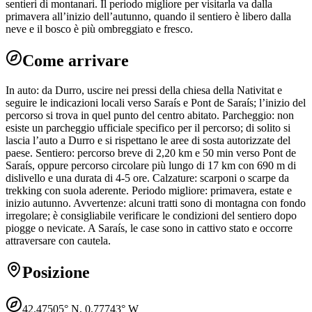
sentieri di montanari. Il periodo migliore per visitarla va dalla
primavera all’inizio dell’autunno, quando il sentiero è libero dalla
neve e il bosco è più ombreggiato e fresco.
Come arrivare
In auto: da Durro, uscire nei pressi della chiesa della Nativitat e
seguire le indicazioni locali verso Saraís e Pont de Saraís; l’inizio del
percorso si trova in quel punto del centro abitato. Parcheggio: non
esiste un parcheggio ufficiale specifico per il percorso; di solito si
lascia l’auto a Durro e si rispettano le aree di sosta autorizzate del
paese. Sentiero: percorso breve di 2,20 km e 50 min verso Pont de
Saraís, oppure percorso circolare più lungo di 17 km con 690 m di
dislivello e una durata di 4-5 ore. Calzature: scarponi o scarpe da
trekking con suola aderente. Periodo migliore: primavera, estate e
inizio autunno. Avvertenze: alcuni tratti sono di montagna con fondo
irregolare; è consigliabile verificare le condizioni del sentiero dopo
piogge o nevicate. A Saraís, le case sono in cattivo stato e occorre
attraversare con cautela.
Posizione
42.47505
° N,
0.77743
° W