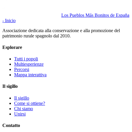
Los Pueblos Más Bonitos de España
- Inicio
Associazione dedicata alla conservazione e alla promozione del
patrimonio rurale spagnolo dal 2010.
Esplorare
Tutti i popoli
Multiesperienze
Percorsi
Mappa interattiva
Il sigillo
Il sigillo
Come si ottiene?
Chi siamo
Unirsi
Contatto