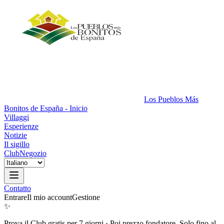
Los Pueblos Más
Bonitos de España - Inicio
Villaggi
Esperienze
Notizie
Il sigillo
Club
Negozio
Contatto
Entrare
Il mio account
Gestione
✨
Prova il Club gratis per 7 giorni
·
Poi prezzo fondatore. Solo fino al