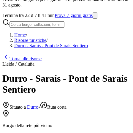
31 agosto.
Termina tra 22 d 7 h 41 min
Prova 7 giorni gratis
Home
/
Risorse turistiche
/
Durro - Saraís - Pont de Saraís Sentiero
Torna alle risorse
Lleida / Cataluña
Durro - Saraís - Pont de Saraís
Sentiero
Situato a
Durro
•
Ruta corta
Borgo della rete più vicino