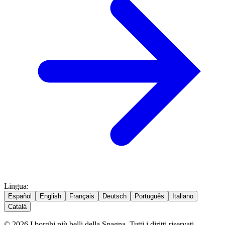
Lingua
:
Español
English
Français
Deutsch
Português
Italiano
Català
© 2026 I borghi più belli della Spagna. Tutti i diritti riservati.