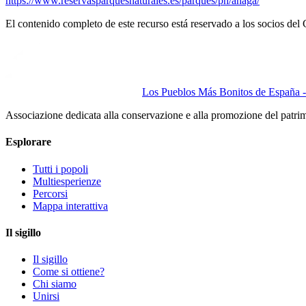
https://www.reservasparquesnaturales.es/parques/pn/anaga/
El contenido completo de este recurso está reservado a los socios del 
Los Pueblos Más Bonitos de España - 
Associazione dedicata alla conservazione e alla promozione del patri
Esplorare
Tutti i popoli
Multiesperienze
Percorsi
Mappa interattiva
Il sigillo
Il sigillo
Come si ottiene?
Chi siamo
Unirsi