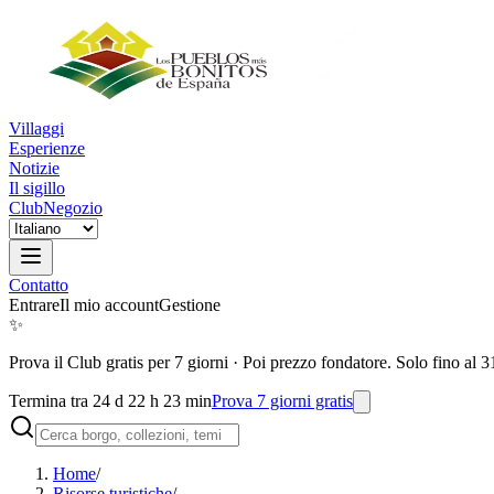
Villaggi
Esperienze
Notizie
Il sigillo
Club
Negozio
Contatto
Entrare
Il mio account
Gestione
✨
Prova il Club gratis per 7 giorni
·
Poi prezzo fondatore. Solo fino al 3
Termina tra 24 d 22 h 23 min
Prova 7 giorni gratis
Home
/
Risorse turistiche
/