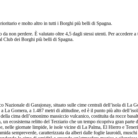
rioritario e molto altro in tutti i Borghi più belli di Spagna.
go da non perdere.
È valutato oltre 4,5 dagli stessi utenti.
Per accedere a t
 al Club dei Borghi più belli di Spagna.
o Nazionale di Garajonay, situato sulle cime centrali dell’isola di La 
tà a La Gomera, a 1.487 metri di altitudine, ed è il punto più alto dell’iso
ella cima dell’omonimo massiccio vulcanico, costituita da rocce basaltic
ria, un ecosistema relitto del Terziario che un tempo ricopriva gran part
 nelle giornate limpide, le isole vicine di La Palma, El Hierro e Teneri
da sempreverde, caratterizzata da alberi dalle foglie lauroidi, muschi e