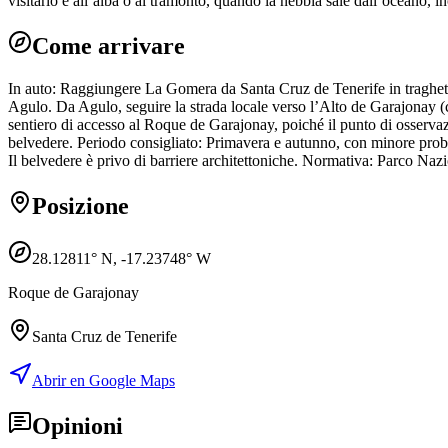
visitarlo è all’alba o al tramonto, quando la nebbia sale dall’oceano,
Come arrivare
In auto: Raggiungere La Gomera da Santa Cruz de Tenerife in traghett
Agulo. Da Agulo, seguire la strada locale verso l’Alto de Garajonay (cir
sentiero di accesso al Roque de Garajonay, poiché il punto di osservaz
belvedere. Periodo consigliato: Primavera e autunno, con minore proba
Il belvedere è privo di barriere architettoniche. Normativa: Parco Nazion
Posizione
28.12811
° N,
-17.23748
° W
Roque de Garajonay
Santa Cruz de Tenerife
Abrir en Google Maps
Opinioni