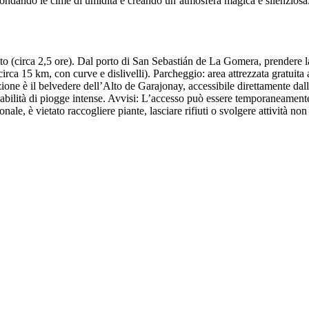
 inondando le cime di umidità e creando un’atmosfera magica e silenziosa
o (circa 2,5 ore). Dal porto di San Sebastián de La Gomera, prendere 
ca 15 km, con curve e dislivelli). Parcheggio: area attrezzata gratuita a
ione è il belvedere dell’Alto de Garajonay, accessibile direttamente dal
bilità di piogge intense. Avvisi: L’accesso può essere temporaneamente
ale, è vietato raccogliere piante, lasciare rifiuti o svolgere attività non