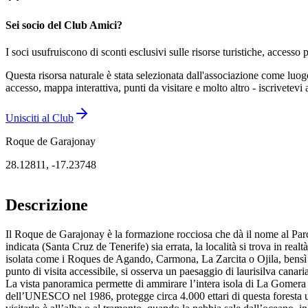
Sei socio del Club Amici?
I soci usufruiscono di sconti esclusivi sulle risorse turistiche, accesso p
Questa risorsa naturale è stata selezionata dall'associazione come luo
accesso, mappa interattiva, punti da visitare e molto altro - iscrivetevi
Unisciti al Club
Roque de Garajonay
28.12811
,
-17.23748
Descrizione
Il Roque de Garajonay è la formazione rocciosa che dà il nome al Parc
indicata (Santa Cruz de Tenerife) sia errata, la località si trova in real
isolata come i Roques de Agando, Carmona, La Zarcita o Ojila, bensì d
punto di visita accessibile, si osserva un paesaggio di laurisilva cana
La vista panoramica permette di ammirare l’intera isola di La Gomera e,
dell’UNESCO nel 1986, protegge circa 4.000 ettari di questa foresta umi