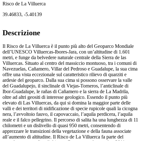
Risco de La Villuerca
39.46833
,
-5.40139
Descrizione
Il Risco de La Villuerca è il punto più alto del Geoparco Mondiale
dell’UNESCO Villuercas-Ibores-Jara, con un’altitudine di 1.601
metri, e funge da belvedere naturale centrale della Sierra de las
Villuercas. Situato al centro del massiccio montuoso, tra i comuni di
Navezuelas, Cañamero, Villar del Pedroso e Guadalupe, la sua cima
offre una vista eccezionale sul caratteristico rilievo di quarziti e
ardesie del geoparco. Dalla sua cima si possono osservare la valle
del Guadalupejo, il sinclinale di Viejas-Torneros, l’anticlinale di
Ibor-Guadalupe, le rañas di Cañamero e la sierra de La Madrila,
oltre ad altri geositi di interesse geologico. Essendo il punto più
elevato di Las Villuercas, da qui si domina la maggior parte delle
valli e dei territori di nidificazione di specie rupicole quali la cicogna
nera, l’avvoltoio fauvo, il capovaccaio, l’aquila perdicera, l’aquila
reale e il falco pellegrino. Il percorso di salita ha una lunghezza di 11
chilometri e un dislivello di quasi 950 metri, consentendo di
apprezzare le transizioni della vegetazione e della fauna associate
all’aumento di altitudine. Il Risco de La Villuerca fa parte del