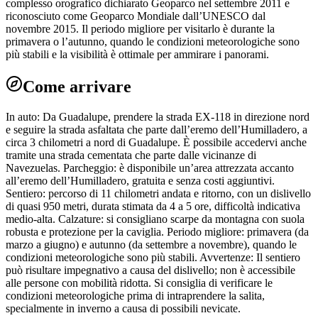
complesso orografico dichiarato Geoparco nel settembre 2011 e
riconosciuto come Geoparco Mondiale dall’UNESCO dal
novembre 2015. Il periodo migliore per visitarlo è durante la
primavera o l’autunno, quando le condizioni meteorologiche sono
più stabili e la visibilità è ottimale per ammirare i panorami.
Come arrivare
In auto: Da Guadalupe, prendere la strada EX-118 in direzione nord
e seguire la strada asfaltata che parte dall’eremo dell’Humilladero, a
circa 3 chilometri a nord di Guadalupe. È possibile accedervi anche
tramite una strada cementata che parte dalle vicinanze di
Navezuelas. Parcheggio: è disponibile un’area attrezzata accanto
all’eremo dell’Humilladero, gratuita e senza costi aggiuntivi.
Sentiero: percorso di 11 chilometri andata e ritorno, con un dislivello
di quasi 950 metri, durata stimata da 4 a 5 ore, difficoltà indicativa
medio-alta. Calzature: si consigliano scarpe da montagna con suola
robusta e protezione per la caviglia. Periodo migliore: primavera (da
marzo a giugno) e autunno (da settembre a novembre), quando le
condizioni meteorologiche sono più stabili. Avvertenze: Il sentiero
può risultare impegnativo a causa del dislivello; non è accessibile
alle persone con mobilità ridotta. Si consiglia di verificare le
condizioni meteorologiche prima di intraprendere la salita,
specialmente in inverno a causa di possibili nevicate.