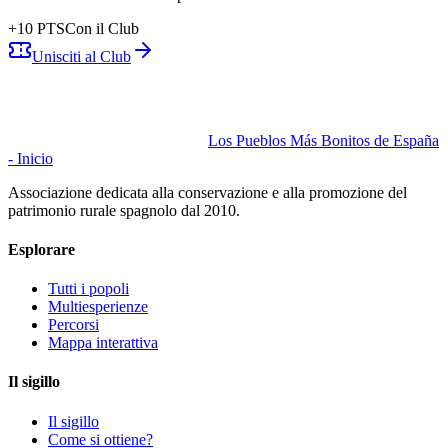
+
10
PTS
Con il Club
Unisciti al Club
Los Pueblos Más Bonitos de España
- Inicio
Associazione dedicata alla conservazione e alla promozione del
patrimonio rurale spagnolo dal 2010.
Esplorare
Tutti i popoli
Multiesperienze
Percorsi
Mappa interattiva
Il sigillo
Il sigillo
Come si ottiene?