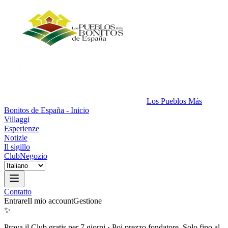
Los Pueblos Más
Bonitos de España - Inicio
Villaggi
Esperienze
Notizie
Il sigillo
Club
Negozio
Contatto
Entrare
Il mio account
Gestione
✨
Prova il Club gratis per 7 giorni
·
Poi prezzo fondatore. Solo fino al