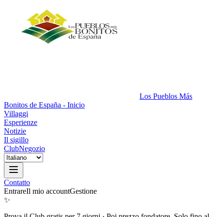
Los Pueblos Más
Bonitos de España - Inicio
Villaggi
Esperienze
Notizie
Il sigillo
Club
Negozio
Contatto
Entrare
Il mio account
Gestione
✨
Prova il Club gratis per 7 giorni
·
Poi prezzo fondatore. Solo fino al