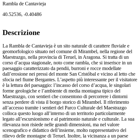
Rambla de Cantavieja
40.52536
,
-0.40486
Descrizione
La Rambla de Cantavieja è un sito naturale di carattere fluviale e
geomorfologico situato nel comune di Mirambel, nella regione del
Maestrazgo, nella provincia di Teruel, in Aragona. Si tratta di un
corso d’acqua stagionale, noto come rambla, che si inserisce in un
paesaggio caratterizzato da pendii, burroni e rocce modellate
dall’erosione nei pressi del monte San Cristóbal e vicino al letto che
sfocia nel fiume Bergantes. L’aspetto più interessante per il visitatore
è la lettura del paesaggio: l’incasso del corso d’acqua, le singolari
forme geologiche e l’ambiente di media montagna tipico del
Maestrazgo, con sentieri che consentono di percorrere i dintorni
senza perdere di vista il borgo storico di Mirambel. Il riferimento
all’accesso tramite i sentieri del Parco Culturale del Maestrazgo
colloca questo luogo all’interno di un territorio particolarmente
legato all’escursionismo e al patrimonio naturale e culturale. La sua
rilevanza non risiede nelle grandi dimensioni, ma nel valore
scenografico e didattico dell’insieme, molto rappresentativo del
rilievo delle montagne di Teruel. Inoltre, la vicinanza a un paese