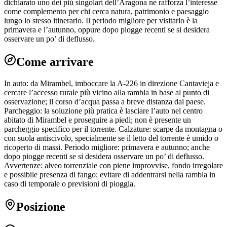
dichiarato uno dei più singolari dell’Aragona ne rafforza l’interesse
come complemento per chi cerca natura, patrimonio e paesaggio
lungo lo stesso itinerario. Il periodo migliore per visitarlo è la
primavera e l’autunno, oppure dopo piogge recenti se si desidera
osservare un po’ di deflusso.
Come arrivare
In auto: da Mirambel, imboccare la A-226 in direzione Cantavieja e
cercare l’accesso rurale più vicino alla rambla in base al punto di
osservazione; il corso d’acqua passa a breve distanza dal paese.
Parcheggio: la soluzione più pratica è lasciare l’auto nel centro
abitato di Mirambel e proseguire a piedi; non è presente un
parcheggio specifico per il torrente. Calzature: scarpe da montagna o
con suola antiscivolo, specialmente se il letto del torrente è umido o
ricoperto di massi. Periodo migliore: primavera e autunno; anche
dopo piogge recenti se si desidera osservare un po’ di deflusso.
Avvertenze: alveo torrenziale con piene improvvise, fondo irregolare
e possibile presenza di fango; evitare di addentrarsi nella rambla in
caso di temporale o previsioni di pioggia.
Posizione