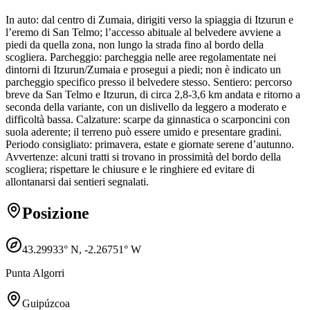
In auto: dal centro di Zumaia, dirigiti verso la spiaggia di Itzurun e
l’eremo di San Telmo; l’accesso abituale al belvedere avviene a
piedi da quella zona, non lungo la strada fino al bordo della
scogliera. Parcheggio: parcheggia nelle aree regolamentate nei
dintorni di Itzurun/Zumaia e prosegui a piedi; non è indicato un
parcheggio specifico presso il belvedere stesso. Sentiero: percorso
breve da San Telmo e Itzurun, di circa 2,8-3,6 km andata e ritorno a
seconda della variante, con un dislivello da leggero a moderato e
difficoltà bassa. Calzature: scarpe da ginnastica o scarponcini con
suola aderente; il terreno può essere umido e presentare gradini.
Periodo consigliato: primavera, estate e giornate serene d’autunno.
Avvertenze: alcuni tratti si trovano in prossimità del bordo della
scogliera; rispettare le chiusure e le ringhiere ed evitare di
allontanarsi dai sentieri segnalati.
Posizione
43.29933
° N,
-2.26751
° W
Punta Algorri
Guipúzcoa