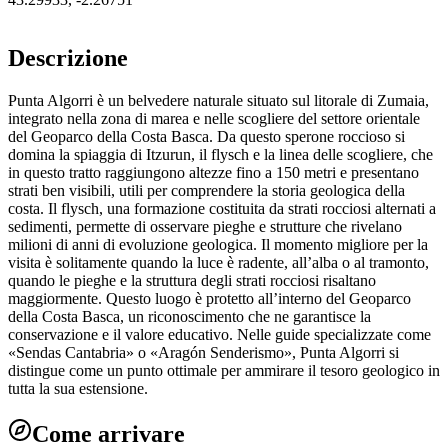
Descrizione
Punta Algorri è un belvedere naturale situato sul litorale di Zumaia,
integrato nella zona di marea e nelle scogliere del settore orientale
del Geoparco della Costa Basca. Da questo sperone roccioso si
domina la spiaggia di Itzurun, il flysch e la linea delle scogliere, che
in questo tratto raggiungono altezze fino a 150 metri e presentano
strati ben visibili, utili per comprendere la storia geologica della
costa. Il flysch, una formazione costituita da strati rocciosi alternati a
sedimenti, permette di osservare pieghe e strutture che rivelano
milioni di anni di evoluzione geologica. Il momento migliore per la
visita è solitamente quando la luce è radente, all’alba o al tramonto,
quando le pieghe e la struttura degli strati rocciosi risaltano
maggiormente. Questo luogo è protetto all’interno del Geoparco
della Costa Basca, un riconoscimento che ne garantisce la
conservazione e il valore educativo. Nelle guide specializzate come
«Sendas Cantabria» o «Aragón Senderismo», Punta Algorri si
distingue come un punto ottimale per ammirare il tesoro geologico in
tutta la sua estensione.
Come arrivare