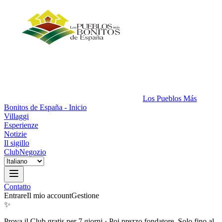
Los Pueblos Más
Bonitos de España - Inicio
Villaggi
Esperienze
Notizie
Il sigillo
Club
Negozio
Contatto
Entrare
Il mio account
Gestione
✨
Prova il Club gratis per 7 giorni
·
Poi prezzo fondatore. Solo fino al