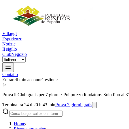
Villaggi
Esperienze
Notizie
Il sigillo
Club
Negozio
Contatto
Entrare
Il mio account
Gestione
✨
Prova il Club gratis per 7 giorni
·
Poi prezzo fondatore. Solo fino al 3
Termina tra 24 d 20 h 43 min
Prova 7 giorni gratis
Home
/
Risorse turistiche
/