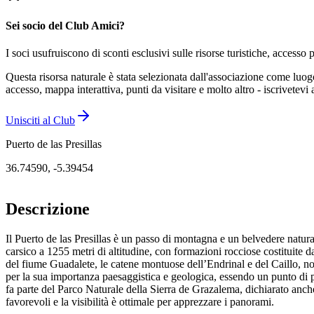
Sei socio del Club Amici?
I soci usufruiscono di sconti esclusivi sulle risorse turistiche, accesso p
Questa risorsa naturale è stata selezionata dall'associazione come luo
accesso, mappa interattiva, punti da visitare e molto altro - iscrivetevi
Unisciti al Club
Puerto de las Presillas
36.74590
,
-5.39454
Descrizione
Il Puerto de las Presillas è un passo di montagna e un belvedere natural
carsico a 1255 metri di altitudine, con formazioni rocciose costituite
del fiume Guadalete, le catene montuose dell’Endrinal e del Caillo, non
per la sua importanza paesaggistica e geologica, essendo un punto di p
fa parte del Parco Naturale della Sierra de Grazalema, dichiarato anch
favorevoli e la visibilità è ottimale per apprezzare i panorami.