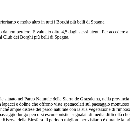
rioritario e molto altro in tutti i Borghi più belli di Spagna.
go da non perdere.
È valutato oltre 4,5 dagli stessi utenti.
Per accedere a t
 al Club dei Borghi più belli di Spagna.
e situato nel Parco Naturale della Sierra de Grazalema, nella provincia di
 da lapacci e doline che offrono viste spettacolari sul paesaggio montuos
ché ampie distese del parco naturale con la sua vegetazione di rimboschi
assaggio lungo percorsi escursionistici segnalati di media difficoltà ch
e Riserva della Biosfera. Il periodo migliore per visitarlo è durante la 