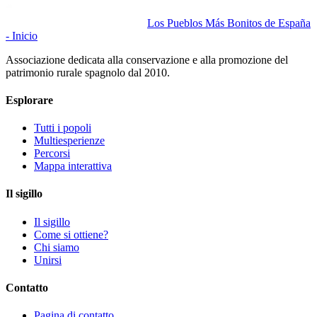
Los Pueblos Más Bonitos de España
- Inicio
Associazione dedicata alla conservazione e alla promozione del
patrimonio rurale spagnolo dal 2010.
Esplorare
Tutti i popoli
Multiesperienze
Percorsi
Mappa interattiva
Il sigillo
Il sigillo
Come si ottiene?
Chi siamo
Unirsi
Contatto
Pagina di contatto