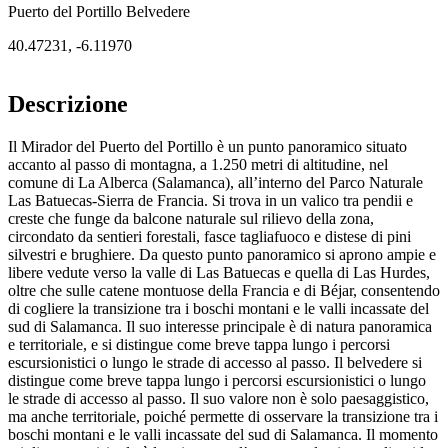
Puerto del Portillo Belvedere
40.47231
,
-6.11970
Descrizione
Il Mirador del Puerto del Portillo è un punto panoramico situato
accanto al passo di montagna, a 1.250 metri di altitudine, nel
comune di La Alberca (Salamanca), all’interno del Parco Naturale
Las Batuecas-Sierra de Francia. Si trova in un valico tra pendii e
creste che funge da balcone naturale sul rilievo della zona,
circondato da sentieri forestali, fasce tagliafuoco e distese di pini
silvestri e brughiere. Da questo punto panoramico si aprono ampie e
libere vedute verso la valle di Las Batuecas e quella di Las Hurdes,
oltre che sulle catene montuose della Francia e di Béjar, consentendo
di cogliere la transizione tra i boschi montani e le valli incassate del
sud di Salamanca. Il suo interesse principale è di natura panoramica
e territoriale, e si distingue come breve tappa lungo i percorsi
escursionistici o lungo le strade di accesso al passo. Il belvedere si
distingue come breve tappa lungo i percorsi escursionistici o lungo
le strade di accesso al passo. Il suo valore non è solo paesaggistico,
ma anche territoriale, poiché permette di osservare la transizione tra i
boschi montani e le valli incassate del sud di Salamanca. Il momento