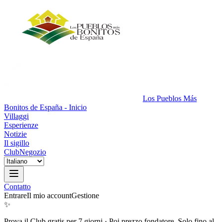
Los Pueblos Más
Bonitos de España - Inicio
Villaggi
Esperienze
Notizie
Il sigillo
Club
Negozio
Contatto
Entrare
Il mio account
Gestione
✨
Prova il Club gratis per 7 giorni
·
Poi prezzo fondatore. Solo fino al