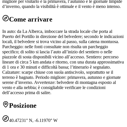
migliore per visitarlo è la primavera, l’autunno e le giornate limpide
d’inverno, quando la visibilità è ottimale e il vento è meno intenso.
Come arrivare
In auto: da La Alberca, imboccare la strada locale che porta al
Puerto del Portillo in direzione del belvedere; secondo le indicazioni
locali, il belvedere si trova vicino al passo, sulla catena montuosa.
Parcheggio: nelle fonti consultate non risulta un parcheggio
specifico; di solito si lascia l’auto all’inizio del sentiero o nelle
piazzole di sosta disponibili vicino all’accesso. Sentiero: percorso
lineare di circa 5 km andata e ritorno, con una durata approssimativa
di 1 ora e 30 minuti e difficoltà bassa; l’itinerario è segnalato.
Calzature: scarpe chiuse con suola antiscivolo, soprattutto se il
terreno è bagnato. Periodo migliore: primavera, autunno e giornate
serene d’inverno. Avvertenze: belvedere di montagna esposto al
vento e alla nebbia; è consigliabile verificare le condizioni
dell’accesso prima di salire.
Posizione
40.47231
° N,
-6.11970
° W