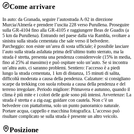
Come arrivare
In auto: da Granada, seguire l’autostrada A-92 in direzione
Murcia/Almería e prendere l’uscita 228 verso Purullena. Proseguire
sulla GR-4104 fino alla GR-4105 e raggiungere Beas de Guadix (a
5 km da Purullena). Entrando nel paese dalla via Rambla, svoltare a
sinistra sulla strada cementata che sale verso il belvedere.
Parcheggio: non esiste un’area di sosta ufficiale; è possibile lasciare
l’auto sulla strada asfaltata prima dell’ultimo tratto sterrato, ma la
strada è stretta, presenta una pendenza considerevole (15% in media,
fino al 25% al massimo) e può ospitare solo un’auto. Se si incontra
un’altra auto, ci saranno problemi. Sentiero: l’accesso è a piedi
lungo la strada cementata, 1 km di distanza, 15 minuti di salita,
difficoltà moderata a causa della pendenza. Calzature: si consigliano
scarpe da trekking con suola robusta a causa della pendenza e del
terreno irregolare. Periodo migliore: Primavera e autunno, quando il
clima è più mite e i colori delle gole sono più intensi. Avvertenze: La
strada è stretta e a zig-zag; guidare con cautela. Non c’è un
belvedere con piattaforma, solo un punto panoramico naturale.
Portare acqua, cappello e macchina fotografica. L’accesso può
risultare complicato se sulla strada è presente un altro veicolo.
Posizione