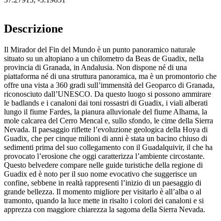
Descrizione
Il Mirador del Fin del Mundo è un punto panoramico naturale
situato su un altopiano a un chilometro da Beas de Guadix, nella
provincia di Granada, in Andalusia. Non dispone né di una
piattaforma né di una struttura panoramica, ma è un promontorio che
offre una vista a 360 gradi sull’immensità del Geoparco di Granada,
riconosciuto dall’UNESCO. Da questo luogo si possono ammirare
le badlands e i canaloni dai toni rossastri di Guadix, i viali alberati
lungo il fiume Fardes, la pianura alluvionale del fiume Alhama, la
mole calcarea del Cerro Mencal e, sullo sfondo, le cime della Sierra
Nevada. Il paesaggio riflette l’evoluzione geologica della Hoya di
Guadix, che per cinque milioni di anni è stata un bacino chiuso di
sedimenti prima del suo collegamento con il Guadalquivir, il che ha
provocato l’erosione che oggi caratterizza l’ambiente circostante.
Questo belvedere compare nelle guide turistiche della regione di
Guadix ed è noto per il suo nome evocativo che suggerisce un
confine, sebbene in realtà rappresenti l’inizio di un paesaggio di
grande bellezza. Il momento migliore per visitarlo è all’alba o al
tramonto, quando la luce mette in risalto i colori dei canaloni e si
apprezza con maggiore chiarezza la sagoma della Sierra Nevada.