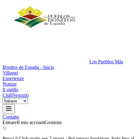
Los Pueblos Más
Bonitos de España - Inicio
Villaggi
Esperienze
Notizie
Il sigillo
Club
Negozio
Contatto
Entrare
Il mio account
Gestione
✨
Prova il Club gratis per 7 giorni
·
Poi prezzo fondatore. Solo fino al