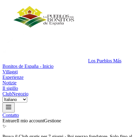
Los Pueblos Más
Bonitos de España - Inicio
Villaggi
Esperienze
Notizie
Il sigillo
Club
Negozio
Contatto
Entrare
Il mio account
Gestione
✨
Prova il Club gratis per 7 giorni
·
Poi prezzo fondatore. Solo fino al