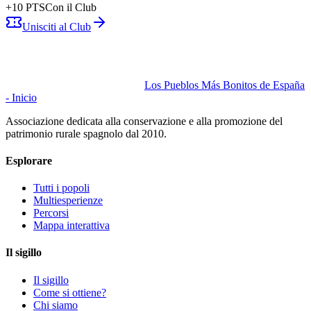
+
10
PTS
Con il Club
Unisciti al Club
Los Pueblos Más Bonitos de España
- Inicio
Associazione dedicata alla conservazione e alla promozione del
patrimonio rurale spagnolo dal 2010.
Esplorare
Tutti i popoli
Multiesperienze
Percorsi
Mappa interattiva
Il sigillo
Il sigillo
Come si ottiene?
Chi siamo