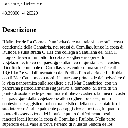
La Corneja Belvedere
43.39306
,
-4.26329
Descrizione
Il Mirador de La Corneja è un belvedere naturale situato sulla costa
occidentale della Cantabria, nei pressi di Comillas, lungo la costa di
Ruiloba e sulla strada C-131 che collega a Santillana del Mar. Il
luogo si trova in un tratto di costa a scogliere ricoperte di
vegetazione, tipico del paesaggio atlantico di questa fascia costiera.
Il territorio comunale di Comillas si estende su una superficie di
18,61 km² e va dall’insenatura del Portillo fino alla ría de La Rabia,
con il Mar Cantabrico a nord. L’attrazione principale del belvedere è
la vista panoramica sulle scogliere e sul Mar Cantabrico, con un
panorama particolarmente suggestivo al tramonto. Si tratta di un
punto di sosta ideale per ammirare il rilievo costiero, la linea di costa
e il passaggio dalla vegetazione alle scogliere rocciose, in un
contesto paesaggistico molto caratteristico della costa cantabrica. Il
suo interesse è principalmente paesaggistico e turistico, in quanto
punto di osservazione del litorale e punto di riferimento negli
itinerari locali lungo la costa di Comillas e Ruiloba. Nella parte
superiore della valle si trova l’eremo di Nuestra Señora de los