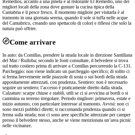
Remedios, accanto a una pineta e al ristorante El Remedio, uno dei
migliori locali della zona dove gustare la cucina tipica della
Cantabria e il pesce fresco. Il momento migliore per visitarla è al
tramonto in una giornata serena, quando il sole si tuffa nelle acque
del Cantabrico, creando uno spettacolo di colori e riflessi che solo la
natura può offrire.
Come arrivare
In auto: da Comillas, prendere la strada locale in direzione Santillana
del Mar / Ruiloba; secondo le fonti consultate, il belvedere si trova
sul tratto costiero prima di arrivare a Comillas percorrendo la C-131.
Parcheggio: non viene indicato un parcheggio specifico; di solito ci
si ferma brevemente nelle piazzole di sosta o sui bordi della strada
appositamente attrezzati, con prudenza. Sentiero: non è necessario
seguire un sentiero; l’accesso è praticamente diretto dalla strada.
Calzature: scarpe chiuse e stabili, utili se ci si avvicina ai bordi o si
cammina su terreno irregolare. Periodo migliore: primavera, estate e
inizio autunno, con particolare interesse al tramonto. Avvisi: non ci
sono mezzi pubblici diretti; si raccomanda prudenza quando ci si
ferma sulla strada; non ci sono aree specifiche attrezzate per camper
presso il belvedere stesso, anche se viene menzionata un’area picnic
nelle vicinanze.