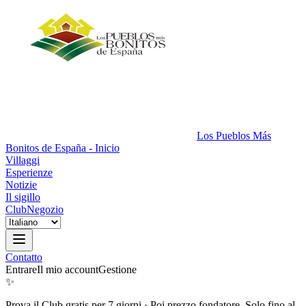
Los Pueblos Más
Bonitos de España - Inicio
Villaggi
Esperienze
Notizie
Il sigillo
Club
Negozio
Contatto
Entrare
Il mio account
Gestione
✨
Prova il Club gratis per 7 giorni
·
Poi prezzo fondatore. Solo fino al