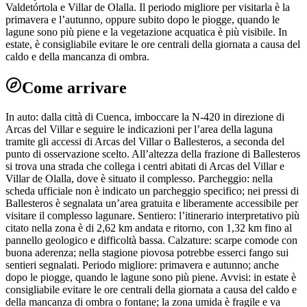
Valdetórtola e Villar de Olalla. Il periodo migliore per visitarla è la
primavera e l’autunno, oppure subito dopo le piogge, quando le
lagune sono più piene e la vegetazione acquatica è più visibile. In
estate, è consigliabile evitare le ore centrali della giornata a causa del
caldo e della mancanza di ombra.
Come arrivare
In auto: dalla città di Cuenca, imboccare la N-420 in direzione di
Arcas del Villar e seguire le indicazioni per l’area della laguna
tramite gli accessi di Arcas del Villar o Ballesteros, a seconda del
punto di osservazione scelto. All’altezza della frazione di Ballesteros
si trova una strada che collega i centri abitati di Arcas del Villar e
Villar de Olalla, dove è situato il complesso. Parcheggio: nella
scheda ufficiale non è indicato un parcheggio specifico; nei pressi di
Ballesteros è segnalata un’area gratuita e liberamente accessibile per
visitare il complesso lagunare. Sentiero: l’itinerario interpretativo più
citato nella zona è di 2,62 km andata e ritorno, con 1,32 km fino al
pannello geologico e difficoltà bassa. Calzature: scarpe comode con
buona aderenza; nella stagione piovosa potrebbe esserci fango sui
sentieri segnalati. Periodo migliore: primavera e autunno; anche
dopo le piogge, quando le lagune sono più piene. Avvisi: in estate è
consigliabile evitare le ore centrali della giornata a causa del caldo e
della mancanza di ombra o fontane; la zona umida è fragile e va