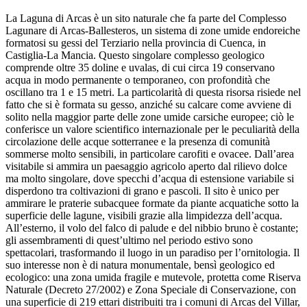
La Laguna di Arcas è un sito naturale che fa parte del Complesso
Lagunare di Arcas-Ballesteros, un sistema di zone umide endoreiche
formatosi su gessi del Terziario nella provincia di Cuenca, in
Castiglia-La Mancia. Questo singolare complesso geologico
comprende oltre 35 doline e uvalas, di cui circa 19 conservano
acqua in modo permanente o temporaneo, con profondità che
oscillano tra 1 e 15 metri. La particolarità di questa risorsa risiede nel
fatto che si è formata su gesso, anziché su calcare come avviene di
solito nella maggior parte delle zone umide carsiche europee; ciò le
conferisce un valore scientifico internazionale per le peculiarità della
circolazione delle acque sotterranee e la presenza di comunità
sommerse molto sensibili, in particolare carofiti e ovacee. Dall’area
visitabile si ammira un paesaggio agricolo aperto dal rilievo dolce
ma molto singolare, dove specchi d’acqua di estensione variabile si
disperdono tra coltivazioni di grano e pascoli. Il sito è unico per
ammirare le praterie subacquee formate da piante acquatiche sotto la
superficie delle lagune, visibili grazie alla limpidezza dell’acqua.
All’esterno, il volo del falco di palude e del nibbio bruno è costante;
gli assembramenti di quest’ultimo nel periodo estivo sono
spettacolari, trasformando il luogo in un paradiso per l’ornitologia. Il
suo interesse non è di natura monumentale, bensì geologico ed
ecologico: una zona umida fragile e mutevole, protetta come Riserva
Naturale (Decreto 27/2002) e Zona Speciale di Conservazione, con
una superficie di 219 ettari distribuiti tra i comuni di Arcas del Villar,