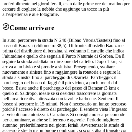
preferibilmente nei giorni feriali, e sin dalle prime ore del mattino per
cercare di cogliere la nebbia che aggiunge un tocco in più
all’esperienza e alle fotografie.
Come arrivare
In auto: percorrere la strada N-240 (Bilbao-Vitoria/Gasteiz) fino al
passo di Barazar (chilometro 38,5). Di fronte all’ostello Barazar e
prima del distributore di benzina, si vedranno il cartello che indica
l’altitudine e quello che segnala il Parco Naturale di Gorbea. Da lì,
seguire la strada asfaltata in direzione del cartello. Dopo 1 km, si
arriva a un bivio e si prende a sinistra. Proseguendo, svoltare
nuovamente a sinistra fino a raggiungere la rotatoria e seguire la
strada a sinistra fino al parcheggio di Otzarreta. Parcheggio: il
parcheggio del bosco di faggi è il più vicino, a pochi metri dal
bosco. Esiste anche il parcheggio del passo di Barazar (3 km) e
quello di Saldropo, ideale se si desidera trascorrere la giornata
nell’area ricreativa attrezzata con tavoli e barbecue. Sentiero: Il
bosco si percorre in 15 minuti. Non è necessario un lungo percorso,
poiché l’accesso è diretto dal parcheggio. Il sentiero vieta l’ingresso
ai veicoli non autorizzati. Calzature: Si consigliano scarpe comode
per camminare, anche se il terreno è agevole. Periodo migliore:
autunno, preferibilmente nei giorni feriali. Avvertenze: la strada di
accesso è stretta ma in buone condizioni; si sconsiglia il transito con