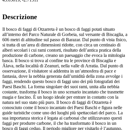
Descrizione
Il bosco di faggi di Otzarreta è un bosco di faggi potati situato
all’interno del Parco Naturale di Gorbeia, sul versante di Biscaglia, a
606 metri di altitudine sul passo di Barazar. Dal punto di vista fisico,
si tratta di un’area di dimensioni ridotte, con circa un centinaio di
alberi secolari i cui rami contorti, risultato dell’antica pratica della
produzione di carbone, creano un paesaggio che evoca la mitologia
basca. Il bosco si trova al confine tra le province di Biscaglia e
Álava, nella località di Zeanuri, nella valle di Arratia. Dal punto di
osservazione, il visitatore si addentra in un’atmosfera di pace e
fantasia, dove la nebbia generata dall’umidità della zona avvolge i
faggi, rendendo questo bosco di faggi uno dei più fotografati dei
Paesi Baschi. La forma singolare dei suoi rami, unita alla nebbia
costante, trasforma il bosco in uno scenario incantato che trasmette
magia e fascino. È un luogo ideale per entrare in contatto con la
natura nel suo stato più puro. Il bosco di faggi di Otzarreta è
conosciuto come il bosco incantato dei Paesi Baschi e figura nelle
guide turistiche come uno dei luoghi più spettacolari del parco. La
sua importanza storica è legata ai carbonai che utilizzavano questi
faggi per produrre carbone, il che ha trasformato il bosco in un
bosco di faggi ceduo. Il periodo migliore per visitarlo è l’autunno,