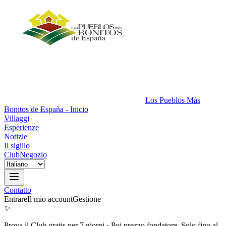
Los Pueblos Más
Bonitos de España - Inicio
Villaggi
Esperienze
Notizie
Il sigillo
Club
Negozio
Contatto
Entrare
Il mio account
Gestione
✨
Prova il Club gratis per 7 giorni
·
Poi prezzo fondatore. Solo fino al