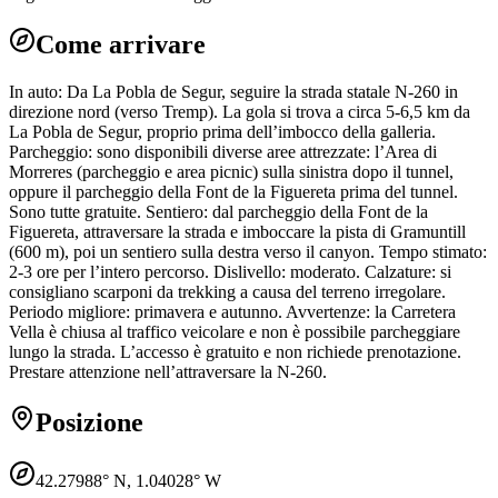
Come arrivare
In auto: Da La Pobla de Segur, seguire la strada statale N-260 in
direzione nord (verso Tremp). La gola si trova a circa 5-6,5 km da
La Pobla de Segur, proprio prima dell’imbocco della galleria.
Parcheggio: sono disponibili diverse aree attrezzate: l’Area di
Morreres (parcheggio e area picnic) sulla sinistra dopo il tunnel,
oppure il parcheggio della Font de la Figuereta prima del tunnel.
Sono tutte gratuite. Sentiero: dal parcheggio della Font de la
Figuereta, attraversare la strada e imboccare la pista di Gramuntill
(600 m), poi un sentiero sulla destra verso il canyon. Tempo stimato:
2-3 ore per l’intero percorso. Dislivello: moderato. Calzature: si
consigliano scarponi da trekking a causa del terreno irregolare.
Periodo migliore: primavera e autunno. Avvertenze: la Carretera
Vella è chiusa al traffico veicolare e non è possibile parcheggiare
lungo la strada. L’accesso è gratuito e non richiede prenotazione.
Prestare attenzione nell’attraversare la N-260.
Posizione
42.27988
° N,
1.04028
° W