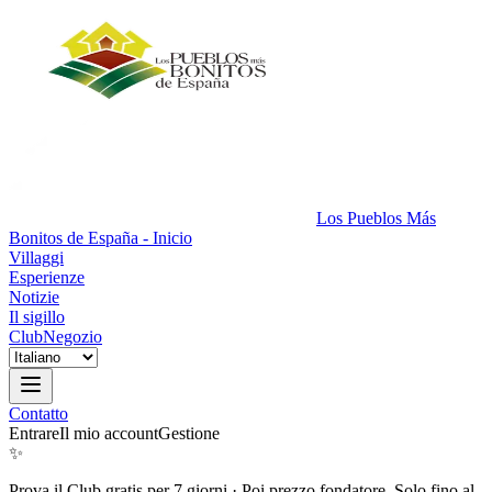
Los Pueblos Más
Bonitos de España - Inicio
Villaggi
Esperienze
Notizie
Il sigillo
Club
Negozio
Contatto
Entrare
Il mio account
Gestione
✨
Prova il Club gratis per 7 giorni
·
Poi prezzo fondatore. Solo fino al