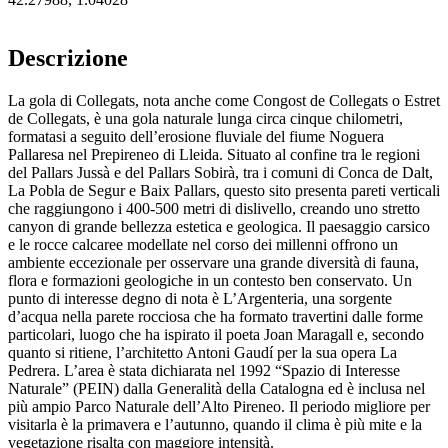
Descrizione
La gola di Collegats, nota anche come Congost de Collegats o Estret
de Collegats, è una gola naturale lunga circa cinque chilometri,
formatasi a seguito dell’erosione fluviale del fiume Noguera
Pallaresa nel Prepireneo di Lleida. Situato al confine tra le regioni
del Pallars Jussà e del Pallars Sobirà, tra i comuni di Conca de Dalt,
La Pobla de Segur e Baix Pallars, questo sito presenta pareti verticali
che raggiungono i 400-500 metri di dislivello, creando uno stretto
canyon di grande bellezza estetica e geologica. Il paesaggio carsico
e le rocce calcaree modellate nel corso dei millenni offrono un
ambiente eccezionale per osservare una grande diversità di fauna,
flora e formazioni geologiche in un contesto ben conservato. Un
punto di interesse degno di nota è L’Argenteria, una sorgente
d’acqua nella parete rocciosa che ha formato travertini dalle forme
particolari, luogo che ha ispirato il poeta Joan Maragall e, secondo
quanto si ritiene, l’architetto Antoni Gaudí per la sua opera La
Pedrera. L’area è stata dichiarata nel 1992 “Spazio di Interesse
Naturale” (PEIN) dalla Generalità della Catalogna ed è inclusa nel
più ampio Parco Naturale dell’Alto Pireneo. Il periodo migliore per
visitarla è la primavera e l’autunno, quando il clima è più mite e la
vegetazione risalta con maggiore intensità.