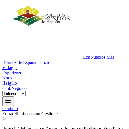
Los Pueblos Más
Bonitos de España - Inicio
Villaggi
Esperienze
Notizie
Il sigillo
Club
Negozio
Contatto
Entrare
Il mio account
Gestione
✨
Prova il Club gratis per 7 giorni
·
Poi prezzo fondatore. Solo fino al