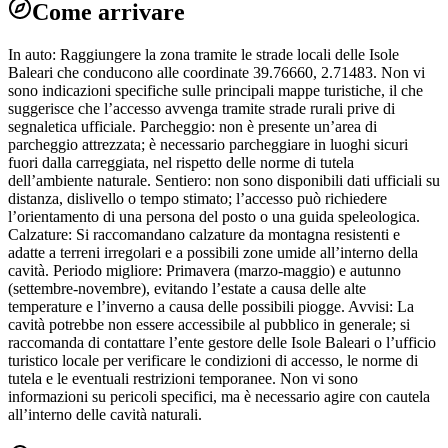
Come arrivare
In auto: Raggiungere la zona tramite le strade locali delle Isole
Baleari che conducono alle coordinate 39.76660, 2.71483. Non vi
sono indicazioni specifiche sulle principali mappe turistiche, il che
suggerisce che l’accesso avvenga tramite strade rurali prive di
segnaletica ufficiale. Parcheggio: non è presente un’area di
parcheggio attrezzata; è necessario parcheggiare in luoghi sicuri
fuori dalla carreggiata, nel rispetto delle norme di tutela
dell’ambiente naturale. Sentiero: non sono disponibili dati ufficiali su
distanza, dislivello o tempo stimato; l’accesso può richiedere
l’orientamento di una persona del posto o una guida speleologica.
Calzature: Si raccomandano calzature da montagna resistenti e
adatte a terreni irregolari e a possibili zone umide all’interno della
cavità. Periodo migliore: Primavera (marzo-maggio) e autunno
(settembre-novembre), evitando l’estate a causa delle alte
temperature e l’inverno a causa delle possibili piogge. Avvisi: La
cavità potrebbe non essere accessibile al pubblico in generale; si
raccomanda di contattare l’ente gestore delle Isole Baleari o l’ufficio
turistico locale per verificare le condizioni di accesso, le norme di
tutela e le eventuali restrizioni temporanee. Non vi sono
informazioni su pericoli specifici, ma è necessario agire con cautela
all’interno delle cavità naturali.