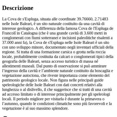
Descrizione
La Cova de s'Espluga, situata alle coordinate 39.76660, 2.71483
nelle Isole Baleari, è un sito naturale costituito da una cavità di
interesse geologico. A differenza della famosa Cova de l'Espluga de
Francolí in Catalogna (che è una grande cavità di 3.600 metri in
conglomerati con fiumi sotterranei e incisioni paleolitiche risalenti a
37.000 anni fa), la Cova de s'Espluga nelle Isole Baleari è un sito
con uno sviluppo minore, documentato negli inventari ufficiali della
regione. Si tratta di una formazione carsica o grotta nella roccia
locale, probabilmente costituita da calcari o conglomerati tipici della
geografia delle Baleari, senza accesso turistico di massa né
allestimenti museali. Dal punto di osservazione si può ammirare
l’ingresso della cavità e l’ambiente naturale costituito da boscaglia e
vegetazione autoctona, che riveste importanza come elemento del
patrimonio geologico locale. Non figura nelle principali guide
speleologiche delle Isole Baleari con dati concreti relativi alla
lunghezza o al dislivello, il che suggerisce che si tratti di una cavità
ad accesso limitato o di interesse principalmente per gli speleologi
locali. Il periodo migliore per visitarla è durante la primavera o
l’autunno, quando le condizioni climatiche sono più favorevoli e la
vegetazione è al suo massimo splendore.