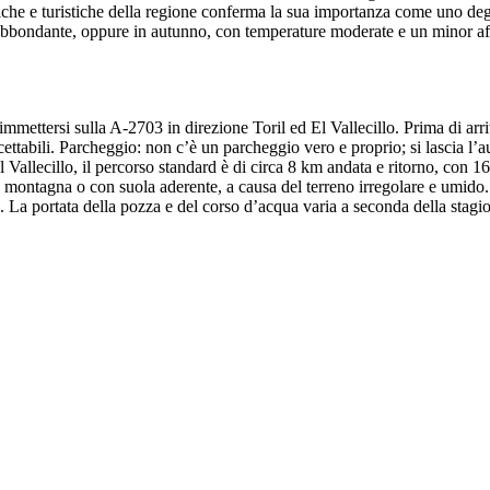
tiche e turistiche della regione conferma la sua importanza come uno degl
 abbondante, oppure in autunno, con temperature moderate e un minor affl
ettersi sulla A-2703 in direzione Toril ed El Vallecillo. Prima di arriv
cettabili. Parcheggio: non c’è un parcheggio vero e proprio; si lascia l’au
allecillo, il percorso standard è di circa 8 km andata e ritorno, con 165 m 
a montagna o con suola aderente, a causa del terreno irregolare e umido
. La portata della pozza e del corso d’acqua varia a seconda della stagi