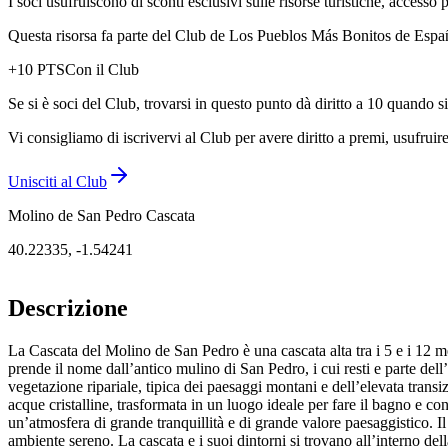
I soci usufruiscono di sconti esclusivi sulle risorse turistiche, accesso p
Questa risorsa fa parte del Club de Los Pueblos Más Bonitos de España:
+
10
PTS
Con il Club
Se si è soci del Club, trovarsi in questo punto dà diritto a 10 quando s
Vi consigliamo di iscrivervi al Club per avere diritto a premi, usufruire
Unisciti al Club
Molino de San Pedro Cascata
40.22335
,
-1.54241
Descrizione
La Cascata del Molino de San Pedro è una cascata alta tra i 5 e i 12 met
prende il nome dall’antico mulino di San Pedro, i cui resti e parte del
vegetazione ripariale, tipica dei paesaggi montani e dell’elevata trans
acque cristalline, trasformata in un luogo ideale per fare il bagno e c
un’atmosfera di grande tranquillità e di grande valore paesaggistico. I
ambiente sereno. La cascata e i suoi dintorni si trovano all’interno de