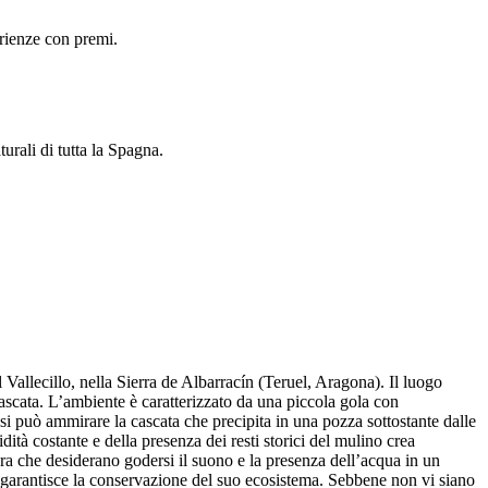
erienze con premi.
urali di tutta la Spagna.
 Vallecillo, nella Sierra de Albarracín (Teruel, Aragona). Il luogo
cascata. L’ambiente è caratterizzato da una piccola gola con
 si può ammirare la cascata che precipita in una pozza sottostante dalle
tà costante e della presenza dei resti storici del mulino crea
ura che desiderano godersi il suono e la presenza dell’acqua in un
che garantisce la conservazione del suo ecosistema. Sebbene non vi siano