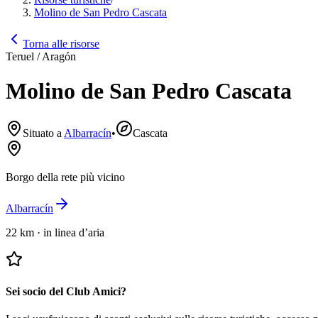
Molino de San Pedro Cascata
Torna alle risorse
Teruel / Aragón
Molino de San Pedro Cascata
Situato a
Albarracín
•
Cascata
Borgo della rete più vicino
Albarracín
22 km
·
in linea d’aria
Sei socio del Club Amici?