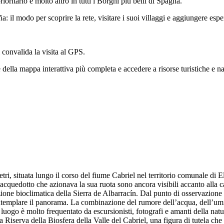
rioritario e molto altro in tutti i Borghi più belli di Spagna.
 il modo per scoprire la rete, visitare i suoi villaggi e aggiungere esp
i convalida la visita al GPS.
 della mappa interattiva più completa e accedere a risorse turistiche e nat
ri, situata lungo il corso del fiume Cabriel nel territorio comunale di El
l’acquedotto che azionava la sua ruota sono ancora visibili accanto alla 
izione bioclimatica della Sierra de Albarracín. Dal punto di osservazione
ontemplare il panorama. La combinazione del rumore dell’acqua, dell’umidi
l luogo è molto frequentato da escursionisti, fotografi e amanti della nat
lla Riserva della Biosfera della Valle del Cabriel, una figura di tutela 