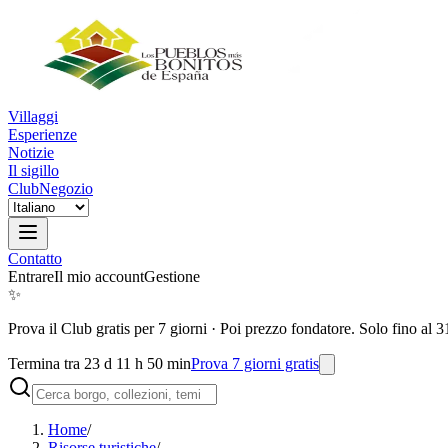
Villaggi
Esperienze
Notizie
Il sigillo
Club
Negozio
Contatto
Entrare
Il mio account
Gestione
✨
Prova il Club gratis per 7 giorni
·
Poi prezzo fondatore. Solo fino al 3
Termina tra 23 d 11 h 50 min
Prova 7 giorni gratis
Home
/
Risorse turistiche
/