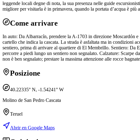
leggende locali degne di nota, la sua presenza nelle guide escursionis
migliore per visitarla è in primavera, quando la portata d’acqua è più
Come arrivare
In auto: Da Albarracín, prendere la A-1703 in direzione Moscardón e imm
cartello che indica la cascata. La strada è asfaltata ma in condizioni ac
sentiero, prima di arrivare al quartiere di El Membrillo. Sentiero: Da El V
percorre a piedi lungo un sentiero non segnalato. Calzature: Scarpe d
non è ben segnalato; prestare la massima attenzione alle rocce bagnate
Posizione
40.22335
° N,
-1.54241
° W
Molino de San Pedro Cascata
Teruel
Abrir en Google Maps