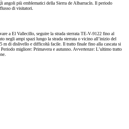
i angoli più emblematici della Sierra de Albarracín. Il periodo
usso di visitatori.
are a El Vallecillo, seguire la strada sterrata TE-V-9122 fino al
to negli ampi spazi lungo la strada sterrata o vicino all’inizio del
di dislivello e difficoltà facile. Il tratto finale fino alla cascata si
. Periodo migliore: Primavera e autunno. Avvertenze: L’ultimo tratto
one.