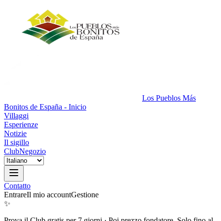
Los Pueblos Más
Bonitos de España - Inicio
Villaggi
Esperienze
Notizie
Il sigillo
Club
Negozio
Contatto
Entrare
Il mio account
Gestione
✨
Prova il Club gratis per 7 giorni
·
Poi prezzo fondatore. Solo fino al