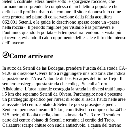
Setenil, costruite letteralmente sotto le sporgenze rocciose, che
formano un sorprendente complesso di architettura popolare che
definisce il profilo urbano del comune. Il sito è riconosciuto come
area protetta nel piano di conservazione della falda acquifera
062.001 Setenil, e le guide lo descrivono spesso come un «paese
nella roccia». Il periodo migliore per visitarlo è la primavera e
l’autunno, quando la portata e la temperatura rendono la visita più
piacevole, evitando il caldo opprimente dell’estate e il freddo intenso
dell’inverno.
Come arrivare
In auto: da Setenil de las Bodegas, prendere l’uscita della strada CA-
9120 in direzione Olvera fino a raggiungere una rotatoria che indica
la posizione dell’Area Naturale di Los Escarpes del fiume Trejo. Il
sentiero costeggia questa strada che collega Setenil a Torre
Alháquime. L’area naturale costeggia la strada in diversi tratti lungo
i 5 km che separano Setenil da Olvera. Parcheggio: non è presente
un parcheggio specifico per l’area; di solito si lascia l’auto nelle aree
attrezzate del centro abitato di Setenil e poi si prosegue a piedi.
Sentiero: percorso lineare di 5 km, con dislivello compreso tra 441 e
515 metri, difficoltà media, durata stimata da 2 a 3 ore. Il sentiero
parte dal centro abitato di Setenil e termina al cortijo del Trejo.
Calzature: scarpe chiuse con suola antiscivolo, a causa del terreno