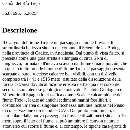
Cañón del Río Trejo
36.87696
,
-5.20254
Descrizione
Il Canyon del fiume Trejo è un paesaggio naturale fluviale di
straordinaria bellezza situato nel comune di Setenil de las Bodegas,
nella provincia di Cadice, in Andalusia. Dal punto di vista fisico, si
presenta come una gola stretta e allungata di circa 5 km di
lunghezza, formata dall'incavo scavato dal fiume Guadalporcún, che
in questo tratto prende il nome di fiume Trejo. Il paesaggio presenta
scarpate e pareti rocciose calcaree ben visibili, con un dislivello
compreso tra i 441 e i 515 metri, risultato della dissoluzione della
roccia calcarea dovuta all’azione erosiva dell’acqua nel corso dei
secoli. Il suo interesse geologico è notevole: l’Istituto Geologico e
Minerario di Spagna lo classifica come «Scalate calcarenitiche del
fiume Trejo», legate ad antichi sedimenti marini fossiliferi, e
costituisce un’area di singolare ricchezza naturale inclusa nel Piano
di conservazione con il codice CA6. Dal punto panoramico, in
particolare dalla nuova passeggiata fluviale di 440 metri situata a 10
metri sopra il letto del fiume, si può ammirare il canyon naturale
attraverso cui scorre il fiume e, al contempo, le tipiche case-grotta di