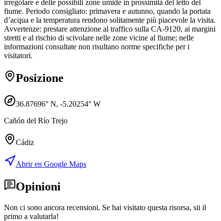
irregolare e delle possibili zone umide in prossimità del letto del
fiume. Periodo consigliato: primavera e autunno, quando la portata
d’acqua e la temperatura rendono solitamente più piacevole la visita.
Avvertenze: prestare attenzione al traffico sulla CA-9120, ai margini
stretti e al rischio di scivolare nelle zone vicine al fiume; nelle
informazioni consultate non risultano norme specifiche per i
visitatori.
Posizione
36.87696
° N,
-5.20254
° W
Cañón del Río Trejo
Cádiz
Abrir en Google Maps
Opinioni
Non ci sono ancora recensioni. Se hai visitato questa risorsa, sii il
primo a valutarla!