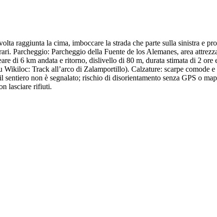
lta raggiunta la cima, imboccare la strada che parte sulla sinistra e pro
ari. Parcheggio: Parcheggio della Fuente de los Alemanes, area attrezzata
neare di 6 km andata e ritorno, dislivello di 80 m, durata stimata di 2 ore
i su Wikiloc: Track all’arco di Zalamportillo). Calzature: scarpe comode e
l sentiero non è segnalato; rischio di disorientamento senza GPS o mapp
n lasciare rifiuti.