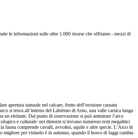
utte le informazioni sulle oltre 1.000 risorse che offriamo - mezzi di
are apertura naturale nel calcare, frutto dell’erosione causata
rco si trova all’interno del Labirinto di Arno, una valle carsica lunga
bra un elefante. Dal punto di osservazione si può ammirare l’arco
logico e culturale: nei dintorni si trovano numerosi resti megalitici
a fauna comprende cavalli, avvoltoi, aquile e altre specie. L’Arco di
odo migliore per visitarlo è in autunno, quando il bosco di faggi cambia