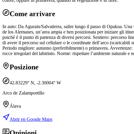
colore, oppure in primavera, quando la vegetazione è in fiore.
Come arrivare
In auto: Da Agurain/Salvatierra, salire lungo il passo di Opakua. Una vo
de los Alemanes, un’area ampia e ben posizionata per iniziare gli itiner
poiché è il punto di partenza di diversi percorsi. Sentiero: percorso li
di avere il percorso sul cellulare o le coordinate dell’arco (scaricabil
Periodo migliore: autunno (preferibilmente) o primavera. Avvertenze: i
rocce irregolari del labirinto. Norme: rispettare l’ambiente naturale e no
Posizione
42.83229
° N,
-2.30004
° W
Arco de Zalamportillo
Álava
Abrir en Google Maps
Opinioni