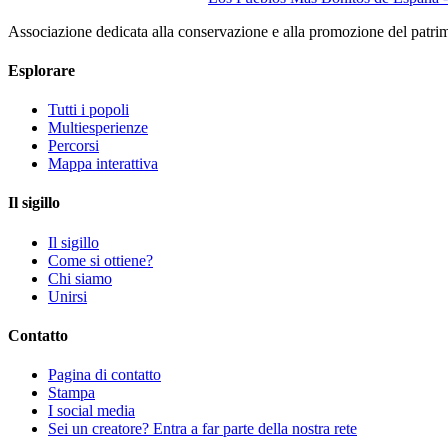
Associazione dedicata alla conservazione e alla promozione del patri
Esplorare
Tutti i popoli
Multiesperienze
Percorsi
Mappa interattiva
Il sigillo
Il sigillo
Come si ottiene?
Chi siamo
Unirsi
Contatto
Pagina di contatto
Stampa
I social media
Sei un creatore? Entra a far parte della nostra rete