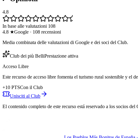
4.8
In base alle valutazioni 108
4.8
★
Google
·
108
recensioni
Media combinata delle valutazioni di Google e dei soci del Club.
Club dei più Belli
Prestazione attiva
Acceso Libre
Este recurso de acceso libre fomenta el turismo rural sostenible y el 
+
10
PTS
Con il Club
Unisciti al Club
El contenido completo de este recurso está reservado a los socios del 
Los Pueblos Más Bonitos de España - 