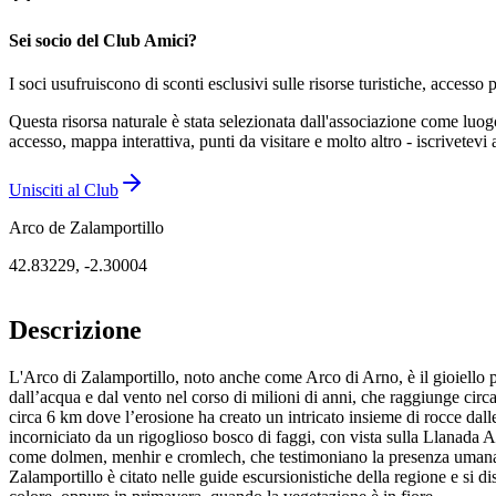
Sei socio del Club Amici?
I soci usufruiscono di sconti esclusivi sulle risorse turistiche, accesso p
Questa risorsa naturale è stata selezionata dall'associazione come luo
accesso, mappa interattiva, punti da visitare e molto altro - iscrivetevi
Unisciti al Club
Arco de Zalamportillo
42.83229
,
-2.30004
Descrizione
L'Arco di Zalamportillo, noto anche come Arco di Arno, è il gioiello più
dall’acqua e dal vento nel corso di milioni di anni, che raggiunge circ
circa 6 km dove l’erosione ha creato un intricato insieme di rocce dall
incorniciato da un rigoglioso bosco di faggi, con vista sulla Llanada A
come dolmen, menhir e cromlech, che testimoniano la presenza umana fin
Zalamportillo è citato nelle guide escursionistiche della regione e si d