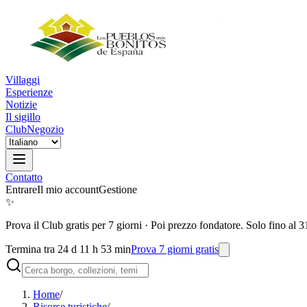
Villaggi
Esperienze
Notizie
Il sigillo
Club
Negozio
Contatto
Entrare
Il mio account
Gestione
✨
Prova il Club gratis per 7 giorni
·
Poi prezzo fondatore. Solo fino al 3
Termina tra 24 d 11 h 53 min
Prova 7 giorni gratis
Home
/
Risorse turistiche
/