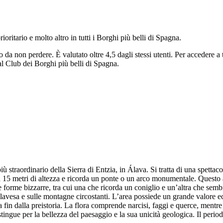
rioritario e molto altro in tutti i Borghi più belli di Spagna.
go da non perdere.
È valutato oltre 4,5 dagli stessi utenti.
Per accedere a t
 al Club dei Borghi più belli di Spagna.
 straordinario della Sierra di Entzia, in Álava. Si tratta di una spettacol
a 15 metri di altezza e ricorda un ponte o un arco monumentale. Questo a
e forme bizzarre, tra cui una che ricorda un coniglio e un’altra che sem
lavesa e sulle montagne circostanti. L’area possiede un grande valore eco
 dalla preistoria. La flora comprende narcisi, faggi e querce, mentre l
istingue per la bellezza del paesaggio e la sua unicità geologica. Il peri