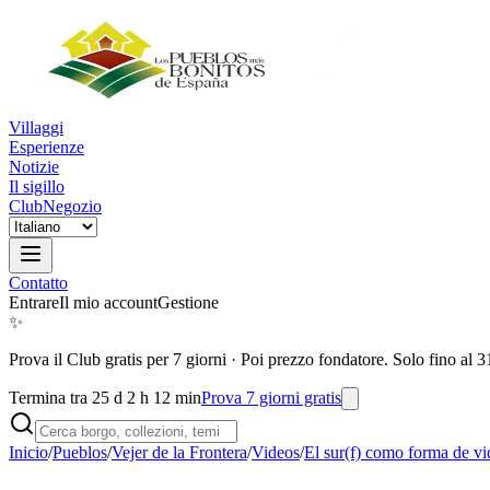
Villaggi
Esperienze
Notizie
Il sigillo
Club
Negozio
Contatto
Entrare
Il mio account
Gestione
✨
Prova il Club gratis per 7 giorni
·
Poi prezzo fondatore. Solo fino al 3
Termina tra 25 d 2 h 12 min
Prova 7 giorni gratis
Inicio
/
Pueblos
/
Vejer de la Frontera
/
Videos
/
El sur(f) como forma de vi