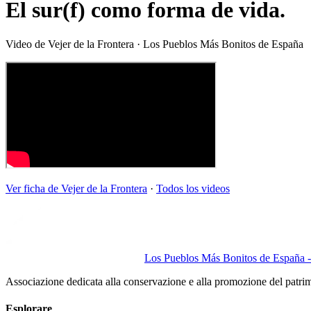
El sur(f) como forma de vida.
Video de
Vejer de la Frontera
· Los Pueblos Más Bonitos de España
Ver ficha de
Vejer de la Frontera
·
Todos los videos
Los Pueblos Más Bonitos de España - 
Associazione dedicata alla conservazione e alla promozione del patri
Esplorare