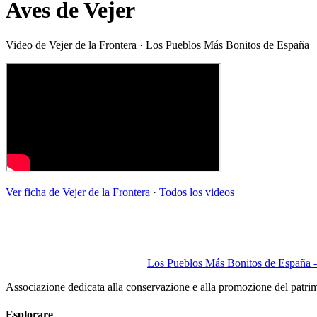
Aves de Vejer
Video de
Vejer de la Frontera
· Los Pueblos Más Bonitos de España
Ver ficha de
Vejer de la Frontera
·
Todos los videos
Los Pueblos Más Bonitos de España - 
Associazione dedicata alla conservazione e alla promozione del patri
Esplorare