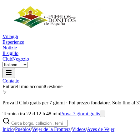
Villaggi
Esperienze
Notizie
Il sigillo
Club
Negozio
Contatto
Entrare
Il mio account
Gestione
✨
Prova il Club gratis per 7 giorni
·
Poi prezzo fondatore. Solo fino al 3
Termina tra 22 d 12 h 48 min
Prova 7 giorni gratis
Inicio
/
Pueblos
/
Vejer de la Frontera
/
Videos
/
Aves de Vejer