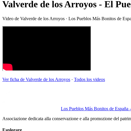
Valverde de los Arroyos - El P
Video de
Valverde de los Arroyos
· Los Pueblos Más Bonitos de Esp
Ver ficha de
Valverde de los Arroyos
·
Todos los videos
Los Pueblos Más Bonitos de España - 
Associazione dedicata alla conservazione e alla promozione del patri
Esplorare