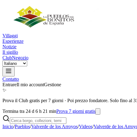
Villaggi
Esperienze
Notizie
Il sigillo
Club
Negozio
Contatto
Entrare
Il mio account
Gestione
✨
Prova il Club gratis per 7 giorni
·
Poi prezzo fondatore. Solo fino al 3
Termina tra 24 d 6 h 21 min
Prova 7 giorni gratis
Inicio
/
Pueblos
/
Valverde de los Arroyos
/
Videos
/
Valverde de los Arro