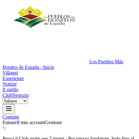
Los Pueblos Más
Bonitos de España - Inicio
Villaggi
Esperienze
Notizie
Il sigillo
Club
Negozio
Contatto
Entrare
Il mio account
Gestione
✨
Prova il Club gratis per 7 giorni
·
Poi prezzo fondatore. Solo fino al