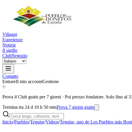
Villaggi
Esperienze
Notizie
Il sigillo
Club
Negozio
Contatto
Entrare
Il mio account
Gestione
✨
Prova il Club gratis per 7 giorni
·
Poi prezzo fondatore. Solo fino al 3
Termina tra 24 d 10 h 50 min
Prova 7 giorni gratis
Inicio
/
Pueblos
/
Teguise
/
Videos
/
Teguise, uno de Los Pueblos más Boni