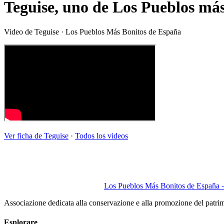
Teguise, uno de Los Pueblos má
Video de
Teguise
· Los Pueblos Más Bonitos de España
Ver ficha de
Teguise
·
Todos los videos
Los Pueblos Más Bonitos de España - 
Associazione dedicata alla conservazione e alla promozione del patri
Esplorare