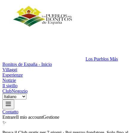
Los Pueblos Más
Bonitos de España - Inicio
Villaggi
Esperienze
Notizie
Il sigillo
Club
Negozio
Contatto
Entrare
Il mio account
Gestione
✨
Prova il Club gratis per 7 giorni
·
Poi prezzo fondatore. Solo fino al