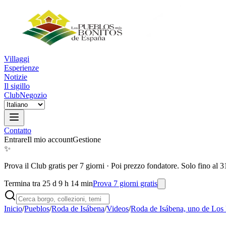
Villaggi
Esperienze
Notizie
Il sigillo
Club
Negozio
Contatto
Entrare
Il mio account
Gestione
✨
Prova il Club gratis per 7 giorni
·
Poi prezzo fondatore. Solo fino al 3
Termina tra 25 d 9 h 14 min
Prova 7 giorni gratis
Inicio
/
Pueblos
/
Roda de Isábena
/
Videos
/
Roda de Isábena, uno de Los