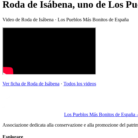
Roda de Isábena, uno de Los Pu
Video de
Roda de Isábena
· Los Pueblos Más Bonitos de España
Ver ficha de
Roda de Isábena
·
Todos los videos
Los Pueblos Más Bonitos de España - 
Associazione dedicata alla conservazione e alla promozione del patri
Esplorare