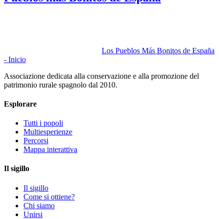
Los Pueblos Más Bonitos de España
- Inicio
Associazione dedicata alla conservazione e alla promozione del
patrimonio rurale spagnolo dal 2010.
Esplorare
Tutti i popoli
Multiesperienze
Percorsi
Mappa interattiva
Il sigillo
Il sigillo
Come si ottiene?
Chi siamo
Unirsi