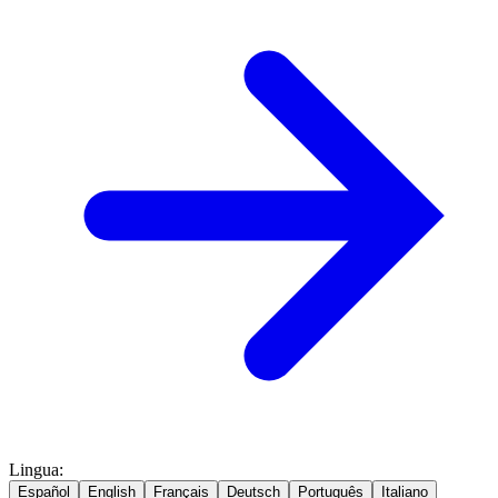
Lingua
:
Español
English
Français
Deutsch
Português
Italiano