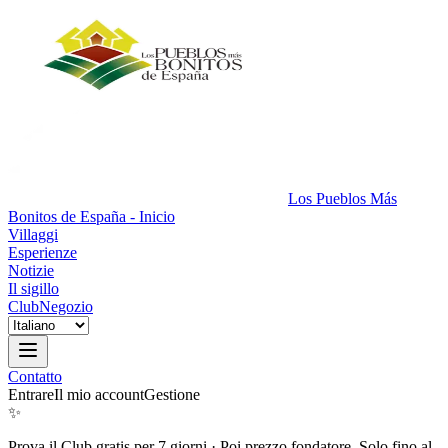
Los Pueblos Más
Bonitos de España - Inicio
Villaggi
Esperienze
Notizie
Il sigillo
Club
Negozio
Contatto
Entrare
Il mio account
Gestione
✨
Prova il Club gratis per 7 giorni
·
Poi prezzo fondatore. Solo fino al