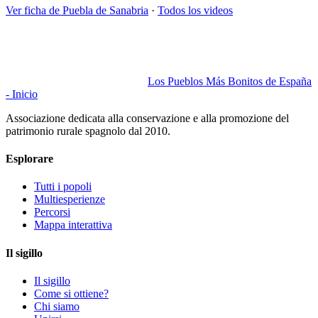
Ver ficha de
Puebla de Sanabria
·
Todos los videos
Los Pueblos Más Bonitos de España
- Inicio
Associazione dedicata alla conservazione e alla promozione del
patrimonio rurale spagnolo dal 2010.
Esplorare
Tutti i popoli
Multiesperienze
Percorsi
Mappa interattiva
Il sigillo
Il sigillo
Come si ottiene?
Chi siamo