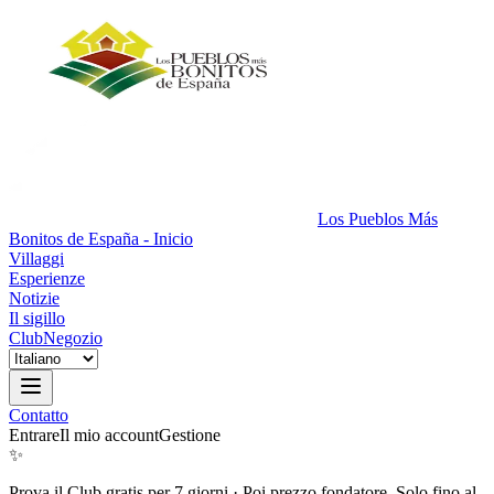
Los Pueblos Más
Bonitos de España - Inicio
Villaggi
Esperienze
Notizie
Il sigillo
Club
Negozio
Contatto
Entrare
Il mio account
Gestione
✨
Prova il Club gratis per 7 giorni
·
Poi prezzo fondatore. Solo fino al